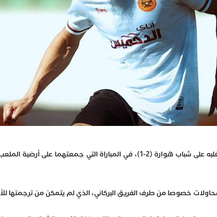
تأهل نهضة بركان إلى نصف نهائي كأس العرش، عقب تغلبه على شباب هوارة (2-1)، في المباراة التي جمعتهما عل
لمحاولات خصوصا من طرف الفريق البركاني، الذي لم يتمكن من ترجمتها لل