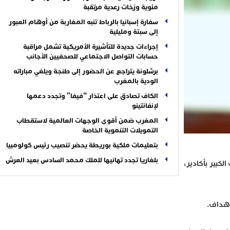
مئوية وزخات رعدية مرتقبة
سفارة إسبانيا بالرباط تنبه المغاربة من أوهام العبور
إلى سبتة ومليلية
إجراءات جديدة للتأشيرة الأمريكية تشمل مراقبة
حسابات التواصل الاجتماعي للصحفيين الأجانب
برشلونة يتراجع عن الحضور إلى طنجة ويلغي مباراته
الودية بالمغرب
الكاف تصادق على اعتذار “فيفا” وتجدد دعمها
لإنفانتينو
المغرب ضمن أقوى الوجهات العالمية لاستقطاب
التمويلات التنموية الخاصة
بتعليمات ملكية بوريطة يحضر تنصيب رئيس كولومبيا
بلغاريا تجدد تهانيها للملك محمد السادس بعيد العرش
ى أرضية الملعب الكبير بأكادير،
أهداف.