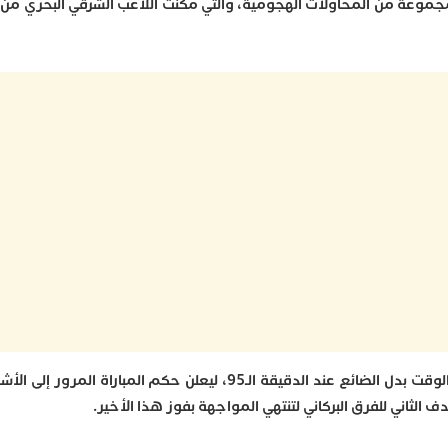
مجموعة من المحاولات الهجومية، والتي مكنت اللاعب الشرقي البحري من
هذا وتمكن شباب هوارة من إحراز هدف التعادل في الوقت بدل الضائع عند الدقيقة الـ95، ليعلن حكم ا
الثاني للفرق البركاني لتنتهي المواجهة بفوز هذا الأخير.