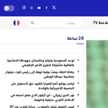
لاحظ TV
24 ساعة
توحد السعودية وتركيا وباكستان جهودها الدفاعية
باتفاقية مشتركة لتعزيز الأمن الإقليمي
جلالة الملك يبعث برقية تهنئة إلى رئيس كوت ديفوار
بمناسبة عيدها الوطني
ترامب يوقع أمرا تنفيذيا لتقييد حق الحصول على
الجنسية الأمريكية بالولادة
نور الدين زوركي.. ابن أزمور الذي صنع اسمه في
الإعلام العربي بحرفية ومهنية
لهيب الصيف يشتد بالمغرب.. حرارة تقترب من 47