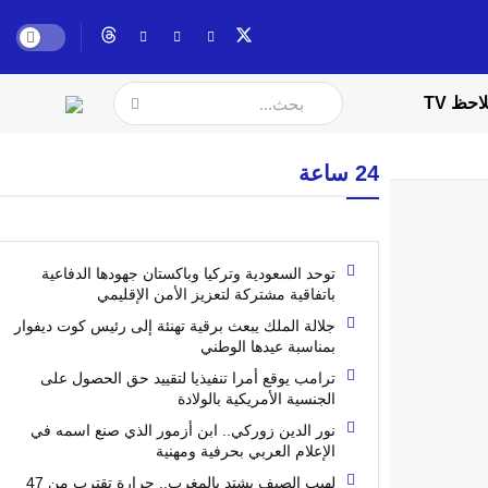
احظ TV
24 ساعة
توحد السعودية وتركيا وباكستان جهودها الدفاعية
باتفاقية مشتركة لتعزيز الأمن الإقليمي
جلالة الملك يبعث برقية تهنئة إلى رئيس كوت ديفوار
بمناسبة عيدها الوطني
ترامب يوقع أمرا تنفيذيا لتقييد حق الحصول على
الجنسية الأمريكية بالولادة
نور الدين زوركي.. ابن أزمور الذي صنع اسمه في
الإعلام العربي بحرفية ومهنية
لهيب الصيف يشتد بالمغرب.. حرارة تقترب من 47