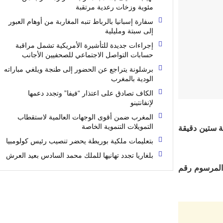
مئوية وزخات رعدية مرتقبة
سفارة إسبانيا بالرباط تنبه المغاربة من أوهام العبور
إلى سبتة ومليلية
إجراءات جديدة للتأشيرة الأمريكية تشمل مراقبة
حسابات التواصل الاجتماعي للصحفيين الأجانب
برشلونة يتراجع عن الحضور إلى طنجة ويلغي مباراته
الودية بالمغرب
الكاف تصادق على اعتذار “فيفا” وتجدد دعمها
لإنفانتينو
المغرب ضمن أقوى الوجهات العالمية لاستقطاب
التمويلات التنموية الخاصة
العمل بالساعة القانونية للمملكة (GMT+1)، وذلك بإضافة ستين دقيقة
بتعليمات ملكية بوريطة يحضر تنصيب رئيس كولومبيا
بلغاريا تجدد تهانيها للملك محمد السادس بعيد العرش
 المرسوم رقم