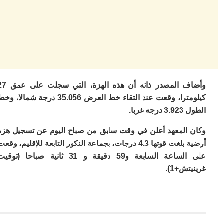
ا
ز
ا
أ
ا
ص
ا
ف
ال
وأضاف المصدر ذاته أن هذه الهزة، التي سجلت على عمق 27
ا
كيلومترا، وقعت عند التقاء خط العرض 35.056 درجة شمالا، وخط
ب
و
ربا.
ل
المعهد أعلن في وقت سابق من صباح اليوم عن تسجيل هزة
ا
ي
أرضية بلغت قوتها 4.3 درجات، بجماعة النكور التابعة للإقليم، وقعت
ب
على الساعة السابعة و59 دقيقة و 31 ثانية صباحا (توقيت
ح
+1).
ت
م
7
م
و
ر