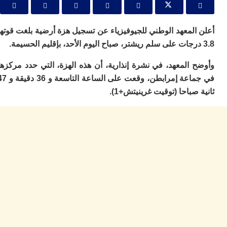
ا
ي
ب
لمعهد الوطني للجيوفيزياء عن تسجيل هزة أرضية بلغت قوتها
ته
إ
ر
ك
المعهد، في نشرة إنذارية، أن هذه الهزة، التي حدد مركزها
دي
في جماعة إمرابطن، وقعت على الساعة التاسعة و 36 دقيقة و 47
ب
ع
صباحا (توقيت غرينيتش+1).
ا
ت
ي
أ
تن
لت
ح
ا
ع
ا
ال
با
ن