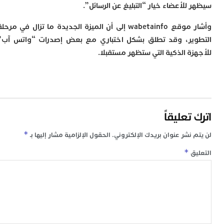
ت
للأعضاء خيار “التبليغ عن الرسائل”.
ا
ا
وأشار موقع wabetainfo إلى أن الميزة الجديدة ما تزال في مرحلة
ب
ير، وقد تطلق بشكل اختباري مع بعض إصدرات “واتس آب”
ق
ه
زة الذكية التي ستظهر مستقبلا.
م
و
ي
م
م
ا
تعليقاً
و
م
*
 نشر عنوان بريدك الإلكتروني.
الحقول الإلزامية مشار إليها بـ
ر
ا
*
ق
ن
ا
ب
ب
ي
ب
ج