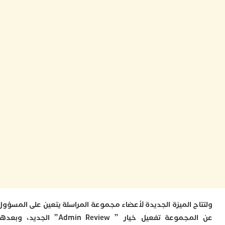
ب
ر
س
و
ف
س
ا
ق
ا
ب
ت
خ
س
س
أ
ب
إ
ا
م
م
ح الميزة الجديدة لأعضاء مجموعة المراسلة يتعين على المسؤول
ا
ا
عن المجموعة تفعيل خيار ” Admin Review” الجديد، وبعدها