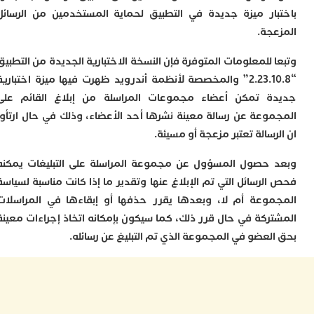
ا
ار ميزة جديدة في التطبيق لحماية المستخدمين من الرسائل
و
ف
جة.
د
أ
للمعلومات المتوفرة فإن النسخة الاختبارية الجديدة من التطبيق
إ
“2.23.10.8” والمخصصة لأنظمة أندرويد ظهرت فيها ميزة اختبارية
ر
 تمكن أعضاء مجموعات المراسلة من إبلاغ القائم على
إ
وعة عن رسالة معينة نشرها أحد الأعضاء، وذلك في حال ارتأوا
ت
ح
سالة تعتبر مزعجة أو مسيئة.
ف
ا
حصول المسؤول عن مجموعة المراسلة على التبليغات يمكنه
رسائل التي تم الإبلاغ عنها وتقدير ما إذا كانت مناسبة لسياسة
خ
ج
وعة أم لا، وبعدها يقرر حذفها أو إبقاءها في المراسلات
و
ركة في حال قرر ذلك، كما سيكون بإمكانه اتخاذ إجراءات معينة
ر
لعضو في المجموعة الذي تم التبليغ عن رسائله.
ا
ا
ن
أ
ي
ص