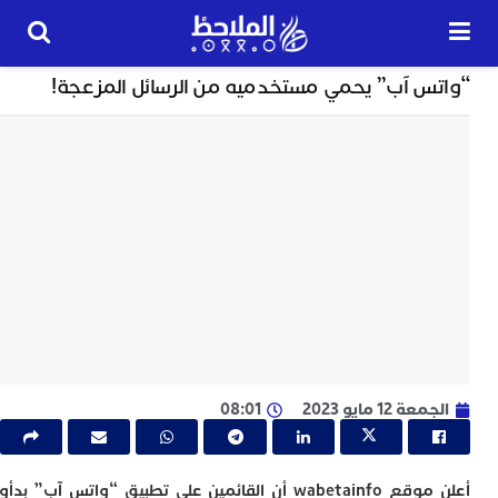
تكنلوجيا
س آب” يحمي مستخدميه من الرسائل المزعجة!
24
ساعة
ب
ت
ت
ل
م
ا
ب
ا
 12 مايو 2023
08:01
ا
ي
ط
ا
أعلن موقع wabetainfo أن القائمين على تطبيق “واتس آب” بدأوا