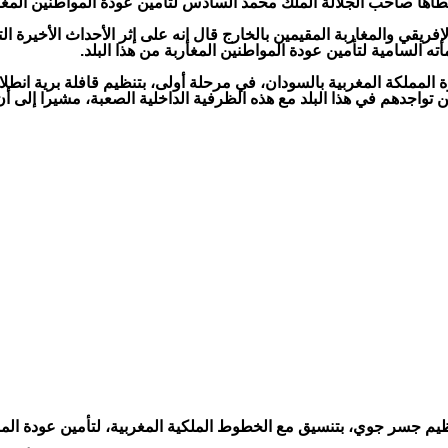
 أعطاها صاحب الجلالة الملك محمد السادس لتأمين عودة المواطنين ال
إفريقي والمغاربة المقيمين بالخارج قال إنه على إثر الأحداث الأخيرة ال
 السامية لتأمين عودة المواطنين المغاربة من هذا البلد.
ة المملكة المغربية بالسودان، في مرحلة أولى، بتنظيم قافلة برية انط
تنظيم جسر جوي، بتنسيق مع الخطوط الملكية المغربية، لتأمين عودة ا