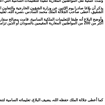
وتمت عملية نقل المواطنين المغاربة تنفيذا للتعليمات السامية التي
يذكر أن بلاغا صادرا يوم الإثنين عن وزارة الشؤون الخارجية والتعاون ال
الشقيق، أعطى صاحب الجلالة الملك محمد السادس ،نصره الله، تعليماته
وأوضح البلاغ أنه طبقا للتعليمات الملكية السامية، قامت مصالح سفار
أكثر من 200 من المواطنين المغاربة المقيمين بالسودان أو الذين تزامن تواجدهم في هذا البلد مع هذه الظرفية الداخلية الصعبة، مشيرا إلى أن القافلة البرية وصلت بسلام إلى مدينة بورت سودان.
كما أعطى جلالة الملك حفظه الله، يضيف البلاغ، تعليماته السامية ل