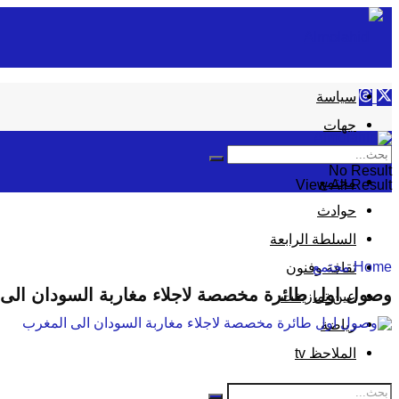
سياسة
جهات
إقتصاد
No Result
مجتمع
View All Result
حوادث
السلطة الرابعة
Home
مجتمع
ثقافة وفنون
وصول اول طائرة مخصصة لاجلاء مغاربة السودان الى
عين تمازيغت
رياضة
الملاحظ tv