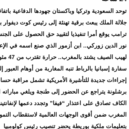
توحد السعودية وتركيا وباكستان جهودها الدفاعية باتفاق
جلالة الملك يبعث برقية تهنئة إلى رئيس كوت ديفوار ب
ترامب يوقع أمرا تنفيذيا لتقييد حق الحصول على الجنسية
نور الدين زوركي.. ابن أزمور الذي صنع اسمه في الإعل
لهيب الصيف يشتد بالمغرب.. حرارة تقترب من 47 مئوية وزخات رعدية مرتقبة
سفارة إسبانيا بالرباط تنبه المغاربة من أوهام العبور إ
إجراءات جديدة للتأشيرة الأمريكية تشمل مراقبة حساب
برشلونة يتراجع عن الحضور إلى طنجة ويلغي مباراته ا
الكاف تصادق على اعتذار “فيفا” وتجدد دعمها لإنفانتين
المغرب ضمن أقوى الوجهات العالمية لاستقطاب التمويل
بتعليمات ملكية بوريطة يحضر تنصيب رئيس كولومبيا