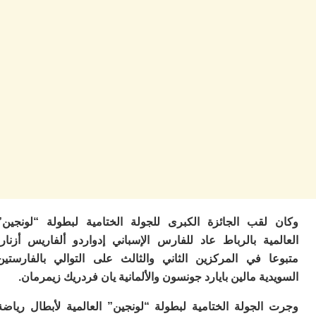
ا
ب
ي
ع
ا
إ
ط
و
مب
ال
ب
ا
ت
ع
اع
“ف
لقب الجائزة الكبرى للجولة الختامية لبطولة “لونجين”
و
مية بالرباط عاد للفارس الإسباني إدواردو ألفاريس أزنار،
د
لإ
ا في المركزين الثاني والثالث على التوالي بالفارستين
ية مالين بايارد جونسون والألمانية يان فردريك زيمرمان.
ا
ض
أ
الجولة الختامية لبطولة “لونجين” العالمية لأبطال رياضة