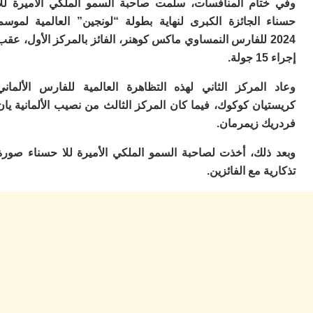
تام المنافسات، سلمت صاحبة السمو الملكي الأميرة للا
م
 الجائزة الكبرى لنهاية بطولة “لونجين” العالمية لموسم
س
2024 للفارس النمساوي ماكس كوهنر، الفائز بالمركز الأول، عقب
إس
با
.
تن
ال
المركز الثاني لهذه التظاهرة العالمية للفارس الألماني
م
ان كوكوك، فيما كان المركز الثالث من نصيب الألمانية يان
أ
ال
ك زيمرمان.
إ
س
ذلك، أخذت لصاحبة السمو الملكي الأميرة للا حسناء صورة
وم
ة مع الفائزين.
إ
ج
ل
ال
ت
م
ح
ا
ا
ل