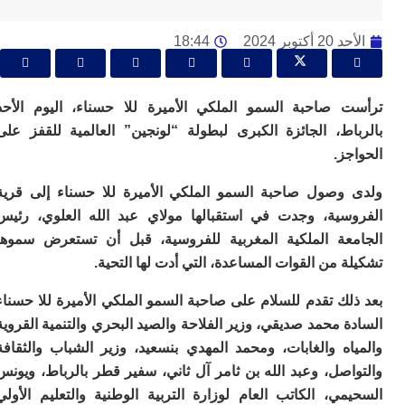
ا
ي
ب
كتوبر 2024
18:44
ته
إ
ر
ك
 صاحبة السمو الملكي الأميرة للا حسناء، اليوم الأحد
دي
اط، الجائزة الكبرى لبطولة “لونجين” العالمية للقفز على
ب
ز.
ع
ا
وصول صاحبة السمو الملكي الأميرة للا حسناء إلى قرية
ت
سية، وجدت في استقبالها مولاي عبد الله العلوي، رئيس
ي
أ
عة الملكية المغربية للفروسية، قبل أن تستعرض سموها
تن
 من القوات المساعدة، التي أدت لها التحية.
لت
ح
ك تقدم للسلام على صاحبة السمو الملكي الأميرة للا حسناء
ا
ع
 محمد صديقي، وزير الفلاحة والصيد البحري والتنمية القروية
ا
اه والغابات، ومحمد المهدي بنسعيد، وزير الشباب والثقافة
ال
صل، وعبد الله بن ثامر آل ثاني، سفير قطر بالرباط، ويونس
با
ي، الكاتب العام لوزارة التربية الوطنية والتعليم الأولي
ن