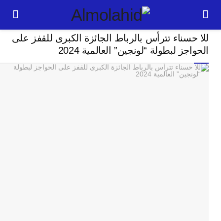
رياضة
سناء تترأس بالرباط الجائزة الكبرى للقفز على
24
ز لبطولة “لونجين” العالمية 2024
ساعة
ت
ا
وت
و
ج
ال
با
م
لت
ا
ا
جل