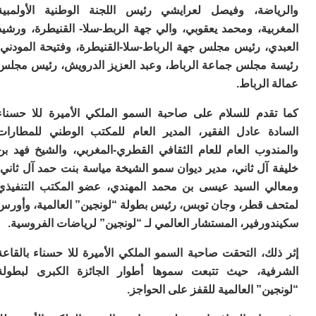
ا
اضة، وفيصل لعرايشي رئيس اللجنة الوطنية الأولمبية
ز
بية، ومحمد يعقوبي، والي جهة الربط-سلا- القنيطرة، ورشيد
ا
ي، رئيس مجلس جهة الرباط-سلا-القنيطرة، وفتيحة المودني،
أ
ا
 مجلس جماعة الرباط، وعبد العزيز الدرويش، رئيس مجلس
ص
الرباط.
ا
ف
قدم للسلام على صاحبة السمو الملكي الأميرة للا حسناء
ال
ا
ة عادل الفقير، المدير العام للمكتب الوطني للمطارات
ب
دوب العام للعام الثقافي القطري-المغربي، والشيخ فهد بن
و
 آل ثاني، مدير ديوان سمو الشيخة مياسة بنت حمد آل ثاني،
ل
ي السيد عيسى بن محمد المهندي، عضو المكتب التنفيذي
ا
ي
 قطر، وجان توبس، رئيس بطولة “لونجين” العالمية، وأورس
ب
رفير، المستشار العالمي لـ “لونجين” لرياضات الفروسية.
ح
ت
ك، التحقت صاحبة السمو الملكي الأميرة للا حسناء بالقاعة
م
7
ية، حيث تتبعت سموها أطوار الجائزة الكبرى لبطولة
م
ن” العالمية للقفز على الحواجز.
و
ر