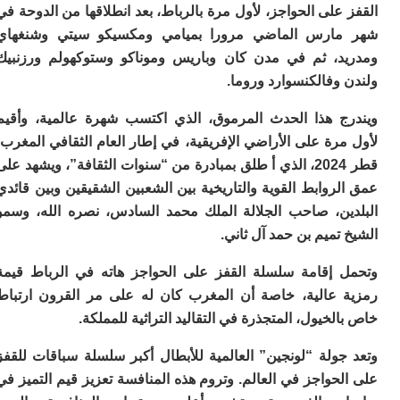
ا
على الحواجز، لأول مرة بالرباط، بعد انطلاقها من الدوحة في
ال
ارس الماضي مرورا بميامي ومكسيكو سيتي وشنغهاي
ل
ال
د، ثم في مدن كان وباريس وموناكو وستوكهولم ورزنبيك
ال
وفالكنسوارد وروما.
ا
ب
ج هذا الحدث المرموق، الذي اكتسب شهرة عالمية، وأقيم
م
رة على الأراضي الإفريقية، في إطار العام الثقافي المغرب-
ب
ي
قطر 2024، الذي أ طلق بمبادرة من “سنوات الثقافة”، ويشهد على
ت
روابط القوية والتاريخية بين الشعبين الشقيقين وبين قائدي
ر
ين، صاحب الجلالة الملك محمد السادس، نصره الله، وسمو
كو
تميم بن حمد آل ثاني.
بل
ت
 إقامة سلسلة القفز على الحواجز هاته في الرباط قيمة
ته
ل
 عالية، خاصة أن المغرب كان له على مر القرون ارتباط
م
لخيول، المتجذرة في التقاليد التراثية للمملكة.
ا
بع
جولة “لونجين” العالمية للأبطال أكبر سلسلة سباقات للقفز
ا
حواجز في العالم. وتروم هذه المنافسة تعزيز قيم التميز في