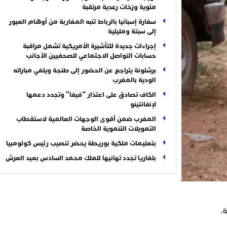
مئوية وزخات رعدية مرتقبة
سفارة إسبانيا بالرباط تنبه المغاربة من أوهام العبور
إلى سبتة ومليلية
إجراءات جديدة للتأشيرة الأمريكية تشمل مراقبة
حسابات التواصل الاجتماعي للصحفيين الأجانب
برشلونة يتراجع عن الحضور إلى طنجة ويلغي مباراته
الودية بالمغرب
الكاف تصادق على اعتذار “فيفا” وتجدد دعمها
لإنفانتينو
المغرب ضمن أقوى الوجهات العالمية لاستقطاب
التمويلات التنموية الخاصة
بتعليمات ملكية بوريطة يحضر تنصيب رئيس كولومبيا
بلغاريا تجدد تهانيها للملك محمد السادس بعيد العرش