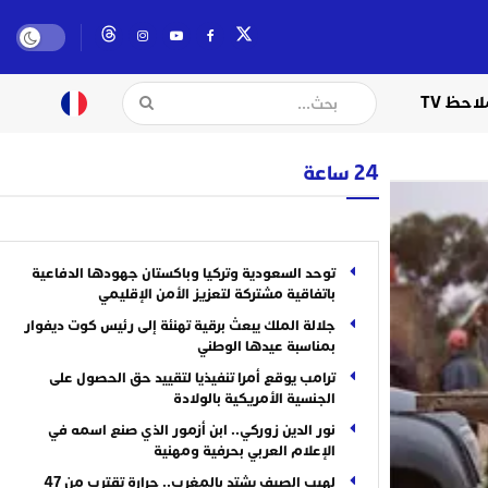
لاحظ TV
24 ساعة
توحد السعودية وتركيا وباكستان جهودها الدفاعية
باتفاقية مشتركة لتعزيز الأمن الإقليمي
جلالة الملك يبعث برقية تهنئة إلى رئيس كوت ديفوار
بمناسبة عيدها الوطني
ترامب يوقع أمرا تنفيذيا لتقييد حق الحصول على
الجنسية الأمريكية بالولادة
نور الدين زوركي.. ابن أزمور الذي صنع اسمه في
الإعلام العربي بحرفية ومهنية
لهيب الصيف يشتد بالمغرب.. حرارة تقترب من 47