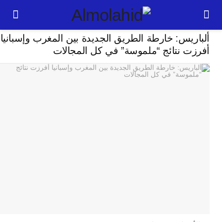
سياسة
يس: خارطة الطريق الجديدة بين المغرب وإسبانيا
24
ت نتائج “ملموسة” في كل المجالات
ساعة
ت
ا
وت
و
ج
ال
با
م
لت
ا
ا
جل