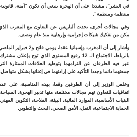
م
شر”، مشددا على أن الهجرة ينبغي أن تكون “آمنة، قانونية،
س
ة ومنظمة”.
إس
با
جالات أخرى، تحدث ألباريس عن التعاون مع المغرب الذي
تن
ن تفكيك شبكات إجرامية وإرهابية منذ عام ونصف.
ال
م
وأشار إلى أن المغرب وإسبانيا عقدا، يومي فاتح و2 فبراير الماضي
أ
ال
بالرباط، الاجتماع الـ 12 رفيع المستوى الذي توج بإعلان مشترك،
إ
يه الطرفان عن التزامهما بتوطيد العلاقات الممتازة التي
س
وم
ا دائما وجددا التأكيد على إرادتهما في إغنائها بشكل متواصل.
إ
الوزير إلى أن الطرفين وقعا، بهذه المناسبة، على عدة
ج
ل
ات للتعاون تهم مجالات مختلفة، منها تدبير الهجرة، السياحة،
ال
ت الأساسية، الموارد المائية، البيئة، الفلاحة، التكوين المهني،
ت
ة الاجتماعية، النقل، الأمن الصحي، البحث والتطوير.
م
ح
ا
ا
ل