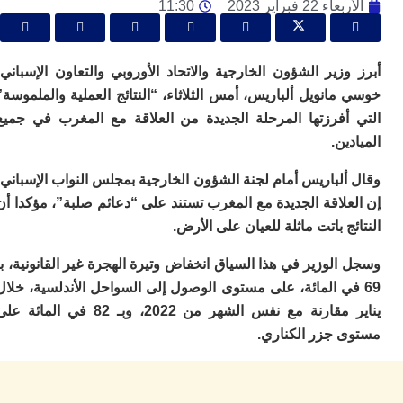
ا
 22 فبراير 2023
11:30
ي
ب
ته
زير الشؤون الخارجية والاتحاد الأوروبي والتعاون الإسباني،
إ
ر
انويل ألباريس، أمس الثلاثاء، “النتائج العملية والملموسة”
ك
أفرزتها المرحلة الجديدة من العلاقة مع المغرب في جميع
دي
ب
ين.
ع
ا
لباريس أمام لجنة الشؤون الخارجية بمجلس النواب الإسباني،
ت
لاقة الجديدة مع المغرب تستند على “دعائم صلبة”، مؤكدا أن
ي
ج باتت ماثلة للعيان على الأرض.
أ
تن
لوزير في هذا السياق انخفاض وتيرة الهجرة غير القانونية، بـ
لت
ح
في المائة، على مستوى الوصول إلى السواحل الأندلسية، خلال
ا
يناير مقارنة مع نفس الشهر من 2022، وبـ 82 في المائة على
ع
 جزر الكناري.
ا
ال
با
ن