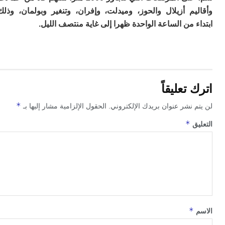
م
يم أزيلال والحوز، وميدلت، وإفران، وتنغير وبولمان، وذلك
س
 من الساعة الواحدة ظهرا إلى غاية منتصف الليل.
إس
با
تن
ال
م
أ
تعليقاً
ال
إ
*
 نشر عنوان بريدك الإلكتروني.
الحقول الإلزامية مشار إليها بـ
س
وم
*
ق
إ
ج
ل
ال
ت
م
ح
ا
ا
*
ل