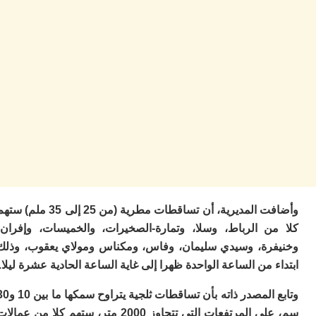
ا
ز
ا
أ
ا
ص
ا
ف
ال
ا
ب
و
ل
ا
ي
وأضافت المديرية، أن تساقطات مطرية (من 25 إلى 35 ملم) ستهم
ب
ن الرباط، وسلا، وتمارة-الصخيرات، والخميسات، وإفران،
ح
ت
رة، وسيدي سليمان، وفاس، ومكناس ومولاي يعقوب، وذلك
م
 من الساعة الواحدة ظهرا إلى غاية الساعة الحادية عشرة ليلا.
7
م
وتابع المصدر ذاته بأن تساقطات ثلجية يتراوح سمكها ما بين 10 و30
و
ر
سم، على المرتفعات التي تتجاوز 2000 متر، ستهم كلا من عمالات