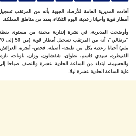
ا
ي
 المديرية العامة للأرصاد الجوية بأنه من المرتقب تسجيل
ب
ته
قوية وأحيانا رعدية، اليوم الثلاثاء، بعدد من مناطق المملكة.
إ
ر
ت المديرية، في نشرة إنذارية محينة من مستوى يقظة
ك
“برتقالي”، أنه من المرتقب تسجيل أمطار قوية (من 50 إلى 70
دي
ب
أحيانا رعدية بكل من طنجة- أصيلة، فحص- أنجرة، العرائش،
ع
طرة، سيدي قاسم، تطوان، شفشاون، وزان، تاونات، تازة،
ا
يمة، ابتداء من الساعة الحادية عشرة والنصف صباحا إلى
ت
لساعة الحادية عشرة ليلا.
ي
أ
تن
لت
ح
ا
ع
ا
ال
با
ن