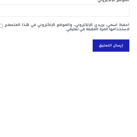
ا
ت
ت
ا
ا
سمي، بريدي الإلكتروني، والموقع الإلكتروني في هذا المتصفح
امها المرة المقبلة في تعليقي.
ا
غ
م
ع
ا
ب
س
ج
م
ص
“
إ
ب
ت
ب
ع
ا
ا