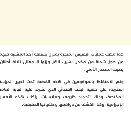
ت
ا
ا
ب
ق
ه
م
و
ي
كنت عمليات التفتيش المنجزة بمنزل يستغله أحد المشتبه فيهم
م
م
ز شحنة من مخدر الشيرا، ناهز وزنها الإجمالي ثلاثة أطنان،
ا
المصدر الأمني.
و
م
لاحتفاظ بالموقوفين في هذه القضية تحت تدبير الحراسة
ر
ا
ية، على خلفية البحث القضائي الذي تشرف عليه النيابة العامة
ن
صة، وذلك لتحديد ظروف وملابسات ارتكاب هذه الأفعال
ا
امية، وكذا الكشف عن دوافعها وخلفياتها الحقيقية.
ب
ب
ي
ب
ج