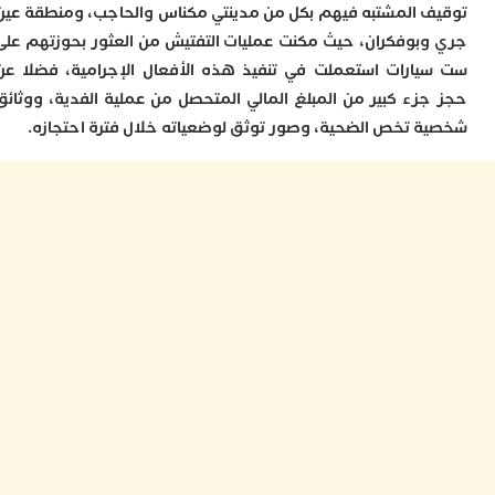
 المشتبه فيهم بكل من مدينتي مكناس والحاجب، ومنطقة عين
ب
ر
بوفكران، حيث مكنت عمليات التفتيش من العثور بحوزتهم على
س
ارات استعملت في تنفيذ هذه الأفعال الإجرامية، فضلا عن
و
زء كبير من المبلغ المالي المتحصل من عملية الفدية، ووثائق
ف
س
 تخص الضحية، وصور توثق لوضعياته خلال فترة احتجازه.
ا
ق
ا
ب
ت
خ
س
س
أ
ب
إ
ا
م
م
ا
ا