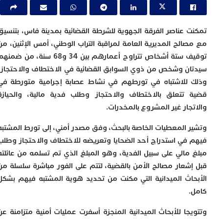
ا
و
ف
د
 عناصر الفرقة الجهوية للشرطة القضائية بمدينة فاس، بتنسيق
أ
الح المديرية العامة لمراقبة التراب الوطني، أمس الإثنين، من
إ
توقيف ستة أشخاص تتراوح أعمارهم بين 34 و68 سنة، من ضمنهم
ر
ن وشخص من ذوي السوابق القضائية في الاختطاف والاحتجاز،
إ
للاشتباه في تورطهم في نشاط عصابة إجرامية متورطة في
ت
ح
تتعلق بالاختطاف والاحتجاز وطلب فدية مالية، والحيازة
ف
جار غير المشروع بالمخدرات.
ا
 المعطيات الخاصة بالبحث، وفق مصدر أمني، إلى تورط المشتبه
خ
ج
في استدراج أحد الضحايا وتعريضه للاختطاف والاحتجاز وطلب
و
مالي على سبيل الفدية، وهو المبلغ الذي تم تسلمه من عائلته
ر
ا
شعار مصالح الأمن بالقضية، لتتم على الفور مباشرة سلسلة من
ا
اث الميدانية التي مكنت من تحديد هوية المشتبه فيهم بشكل
ن
أ
ي
جا للأبحاث الميدانية المنجزة أسفرت عمليات أمنية متزامنة عن
ص