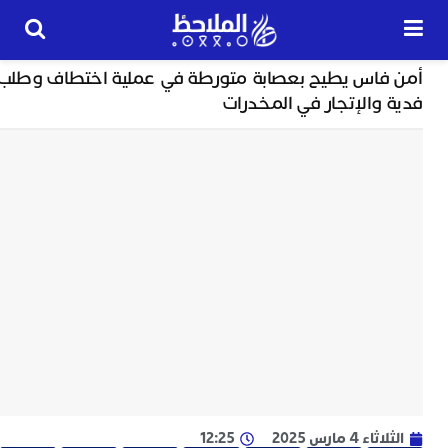
حوادث
فاس يطيح بعصابة متورطة في عملية اختطاف وطلب
24
والإتجار في المخدرات
ساعة
ب
ت
ت
ل
م
ا
ب
ا
ا
ي
ط
ا
ء 4 مارس 2025
12:25