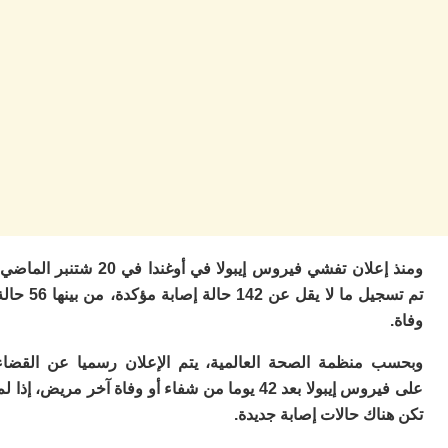
إي
م
م
م
خ
ب
م
ف
ه
م
بو
سي
دن
ومنذ إعلان تفشي فيروس إيبولا في أوغندا في 20 شتنبر الماضي،
ب
ت
تم تسجيل ما لا يقل عن 142 حالة إصابة مؤكدة، من بينها 56 حالة
غ
ب
م
 منظمة الصحة العالمية، يتم الإعلان رسميا عن القضاء
ص
ف
على فيروس إيبولا بعد 42 يوما من شفاء أو وفاة آخر مريض، إذا لم
ح
اك حالات إصابة جديدة.
ز
“