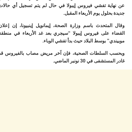
ا
اية تفشي فيروس إيبولا في حال لم يتم تسجيل أي حالات
ا
بحلول يوم الأربعاء المقبل.
ا
و
المتحدث باسم وزارة الصحة، إيمانويل إينبيونا، إن إعلان
ب
ء على فيروس إيبولا “سيجري بعد غد الأربعاء في منطقة
ي
ب
ي” بوسط البلاد حيث بدأ تفشي الوباء.
ا
ف
 السلطات الصحية، فإن آخر مريض مصاب بالفيروس قد
د
تشفى في 30 نونبر الماضي.
ا
و
م
كن
ت
ا
ا
لم
لا
ل
ج
ض