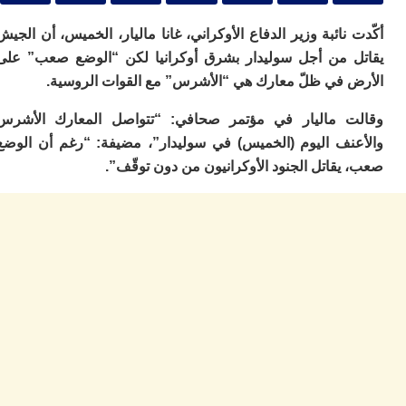
ا
ي
نائبة وزير الدفاع الأوكراني، غانا ماليار، الخميس، أن الجيش
ب
ته
 من أجل سوليدار بشرق أوكرانيا لكن “الوضع صعب” على
إ
 في ظلّ معارك هي “الأشرس” مع القوات الروسية.
ر
ك
 ماليار في مؤتمر صحافي: “تتواصل المعارك الأشرس
دي
ب
نف اليوم (الخميس) في سوليدار”، مضيفة: “رغم أن الوضع
ع
قاتل الجنود الأوكرانيون من دون توقّف”.
ا
ت
ي
أ
تن
لت
ح
ا
ع
ا
ال
با
ن