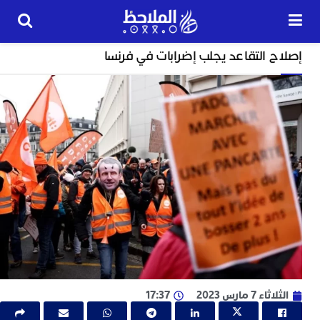
خارج الحدود
 التقاعد يجلب إضرابات في فرنسا
24
ساعة
ت
ا
و
و
ج
ا
ب
م
ل
ا
ا
ء 7 مارس 2023
17:37
ج