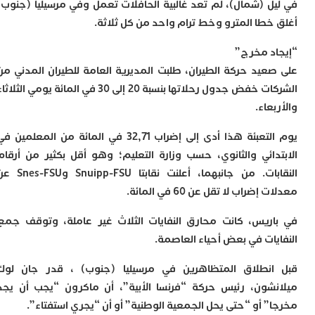
ا
ل (شمال)، لم تعد غالبية الحافلات تعمل وفي مرسيليا (جنوب)
ا
خطا المترو وخط ترام واحد من كل ثلاثة.
ل
ا
د مخرج”
ا
ا
عيد حركة الطيران، طلبت المديرية العامة للطيران المدني من
الشركات خفض جدول رحلاتها بنسبة 20 إلى 30 في المائة يومي الثلاثاء
ب
م
عاء.
ب
ي
يوم التعبئة هذا أدى إلى إضراب 32,71 في المائة من المعلمين في
ت
دائي والثانوي، حسب وزارة التعليم؛ وهو أقل بكثير من أرقام
ر
ك
النقابات. من جانبهما، أعلنت نقابتا Snuipp-FSU وSnes-FSU عن
ب
ضراب لا تقل عن 60 في المائة.
ت
ت
ريس، كانت محارق النفايات الثلاث غير عاملة، وتوقف جمع
ل
يات في بعض أحياء العاصمة.
م
ا
نطلاق المتظاهرين في مرسيليا (جنوب) ، قدر جان لوك
ب
ا
شون، رئيس حركة “فرنسا الأبية”، أن ماكرون “يجب أن يجد
” أو “حتى يحل الجمعية الوطنية” أو أن “يجري استفتاء”.