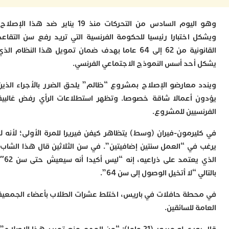
م
س
وهو اليوم السادس من التحركات منذ 19 يناير ضد هذا الإصلاح،
إ
 اختبارا رئيسيا للحكومة الفرنسية التي تريد رفع سن التقاعد
ب
القانونية من 62 إلى 64 عاما بهدف ضمان تمويل هذا النظام الذي
ت
ا
أحد أسس النموذج الاجتماعي الفرنسي.
م
أ
 معارضو الإصلاح بمشروع “ظالم” يلحق الضرر بالأجراء الذين
ا
 أعمالا شاقة خصوصا. وتظهر استطلاعات الرأي رفض غالبية
إ
س
سيين للمشروع.
و
يرمون-فيران (وسط) يتظاهر كيفن فيريرا للمرة الأولى؛ لأنه لا
إ
ج
في “العمل سنتين إضافيتين”. في سن الثلاثين قال هذا الشاب،
ل
الذي يعتمد على ذراعيه، إنه “ليس أكيدا أنه سيعيش حتى سن 62″؛
ا
ت
 “لا أتخيل الوصول إلى سن 64”.
م
ح
طة حافلات في باريس، اختلط عشرات الطلاب بأعضاء الجمعية
ا
 للسائقين.
ا
ل