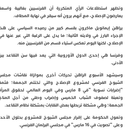
 استطلاعات الرأي المتكررة أن الفرنسيين بغالبية واسعة
ون الإصلاح، مع أنهم يرون أنه سيقر في نهاية المطاف.
 إيمانويل ماكرون بقسم كبير من رصيده السياسي على هذا
ء البارز في ولايته الثانية؛ ما يدل على الرغبة التي عبر عنها في
اح، لكنها اليوم تعكس استياء قسم من الفرنسيين منه.
ا هي إحدى الدول الأوروبية التي يعد فيها سن التقاعد بين
.
د الأسبوع الراهن تحركات أخرى بموازاة نقاشات مجلس
خ الفرنسي لمشروع الإصلاح والتي تختتم الجمعة؛ فثمة
“إضرابات نسوية “في 8 مارس وفي اليوم العالمي لحقوق المرأة
ة لصفوف الشباب الخميس وإضراب وطني من أجل المناخ
ة؛ وهي مشكلة تربطها بعض النقابات بمشكلة نظام التقاعد.
 الحكومة على إقرار مجلس الشيوخ للمشروع بحلول الأحد،
16 مارس” في مجلسي البرلمان الفرنسي.