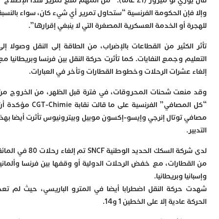
قال يوري لو ميرور (21 عاما): “من المهم منع تمرير هذا الإصلاح”،
ا
فإن الحكومة الفرنسية “ستحاول تمرير أي شيء كان، سواء بالنسبة
ب
ي
 أو الخدمة العسكرية المصغرة التي لا ينبغي إقرارها”.
ع
ا
الكثير من القطاعات بالإضراب، من الطاقة إلى النقل وصولا إلى
إ
م وجمع النفايات. كما تأثرت حركة النقل بين فرنسا وبريطانيا مع
ط
و
 عشرات الرحلات وخطوط القطارات وتأخر في العبارات.
م
ا
نعت شحنات المحروقات، في فترة قبل الظهر، من الخروج من
ب
“كل المصافي” الفرنسية على ما قالت نقابة CGT-Chimie مؤكدة أن
ا
 توتال إنرجي وإيسو-إكسون موبيل وبيترونيوس تأثرت أيضا بهذا
ت
.
ع
ا
“
لدى شركة السكك الحديد الوطنية SNCF تم إلغاء رحلات 80 في المائة
و
قطارات، مع خفض الرحلات الدولية أو وقفها بين فرنسا وألمانيا
د
يا وبريطانيا.
ل
حركة النقل اضطرابا أيضا في المترو الباريسي، حيث لم تعد
ا
عادية إلا على الخطين 1 و14.
ض
أ