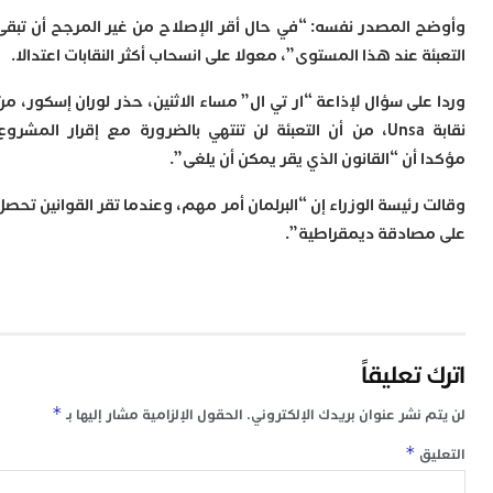
 المصدر نفسه: “في حال أقر الإصلاح من غير المرجح أن تبقى
ة عند هذا المستوى”، معولا على انسحاب أكثر النقابات اعتدالا.
لى سؤال لإذاعة “ار تي ال” مساء الاثنين، حذر لوران إسكور، من
نقابة Unsa، من أن التعبئة لن تنتهي بالضرورة مع إقرار المشروع
أن “القانون الذي يقر يمكن أن يلغى”.
رئيسة الوزراء إن “البرلمان أمر مهم، وعندما تقر القوانين تحصل
صادقة ديمقراطية”.
تعليقاً
*
 نشر عنوان بريدك الإلكتروني.
الحقول الإلزامية مشار إليها بـ
*
ق