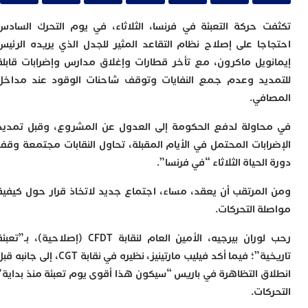
ا
ي
 حركة التعبئة في فرنسا، الثلاثاء، في يوم التحرك السادس
ب
ت
جا على إصلاح نظام التقاعد المثير للجدل الذي يريده الرئيس
إ
ويل ماكرون، مع تأخر قطارات وإغلاق مدارس وإضرابات قابلة
ر
يد وعدم جمع النفايات وتوقف شاحنات الوقود عند مداخل
ك
د
في.
ب
ع
اولة لدفع الحكومة إلى العدول عن المشروع، وقبل تمديد
ا
ابات المحتمل في الأيام المقبلة، تحاول النقابات مجتمعة وقف
ت
لحياة الثلاثاء “في فرنسا”.
ي
أ
لمرتقب أن يعقد، مساء، اجتماع جديد لاتخاذ قرار حول كيفية
ت
ل
ة التحركات.
ح
ا
رحب لوران بيرجيه، الأمين العام لنقابة CFDT (إصلاحية)، بـ”تعبئة
ع
تاريخية”؛ فيما أكد فيليب مارتينيز، نظيره في نقابة CGT، إلى جانبه قبل
ا
ا
ق التظاهرة في باريس “سيكون هذا أقوى يوم تعبئة منذ بداية”
ب
ات.
ن