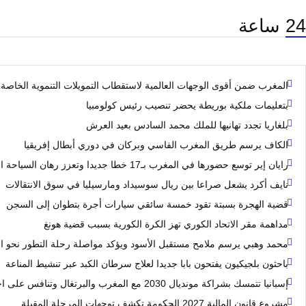
24 ساعة
المغرب ضمن أقوى الوجهات العالمية لاستقطاب التمويلات التنموية الخاصة
بتعليمات ملكية بوريطة يحضر تنصيب رئيس كولومبيا
بلغاريا تجدد تهانيها للملك محمد السادس بعيد العرش
الكاف يرسم طريق المغرب الفاسي وبركان في دوري أبطال إفريقيا
رايان إير توسع حضورها في المغرب بـ17 خطا جديدا وتعزز رهان السياحة الشتوية
نايف أكرد يشعل صراعا بين ريال سوسيداد ومارسيليا في سوق الانتقالات
قضية الهجرة بسبتة تقود خمسة سائقي سيارات أجرة بتطوان إلى السجن
مداهمة مقر الاتحاد الكوري تهز الكرة الكورية بسبب قضية هونغ
محمد وهبي يرسم ملامح مستقبل الأسود ويؤكد مواصلة رحلة التطور نحو الع
باحثون بلجيكيون يفتحون بابا جديدا لعلاج سرطان الكبد عبر تنشيط المناعة
إسبانيا تتمسك بشراكة مونديال 2030 مع المغرب والبرتغال وتنافس على احتضان النهائي
مشروع قانون المالية 2027 الحكومة تكشف توجهات المرحلة المقبلة