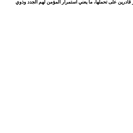
بة لهذه الفئة من المواطنين، ما داموا غير قادرين على تحملها، ما يعني استمرار المؤمن لهم الجدد وذوي