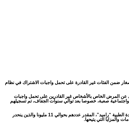
 الصغار ضمن الفئات غير القادرة على تحمل واجبات الاشتراك في نظام
باري عن المرض الخاص بالأشخاص غير القادرين على تحمل واجبات
ة واجتماعية صعبة، خصوصا بعد توالي سنوات الجفاف، تم تسجيلهم
وأصبحت التغطية الصحية متاحة بشكل تلقائي، في دجنبر 2022، للمواطنين والمواطنات الذين كانوا مسجلين في نظام المساعدة الطبية “راميد”، المقدر عددهم بحوالي 11 مليونا والذين ينحدر