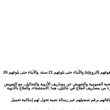
ويشمل نظام “AMO” بالمغرب الأشخاص في وضعية هشاشة المستفيدين من “نظام راميد” حتى التاريخ المذكور، وكذا ذوي حقوقهم (الزوج(ة) والأبناء حتى بلوغهم 21 سنة، والأبناء حتى بلوغهم 26
حية العمومية والتعويض عن مصاريف الأدوية والتحاليل، مع التعويض
مصاريف العلاج في حالتيْن، هما: الاستشفاء، والعلاج بالأدوية
فاتهم برقم تسجيلهم عبر رسالة نصية تخول لهم إمكانية تحميل