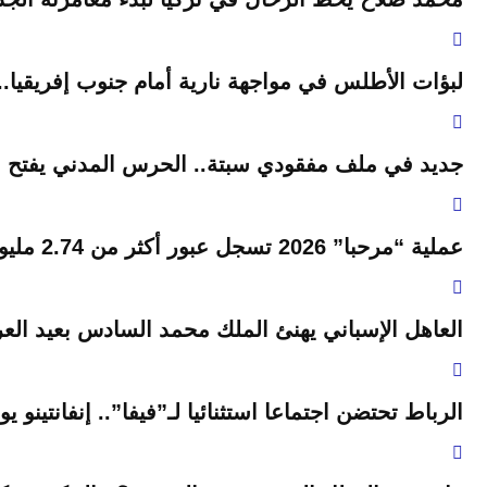
لبؤات الأطلس في مواجهة نارية أمام جنوب إفريقيا.
جديد في ملف مفقودي سبتة.. الحرس المدني يفتح ب
عملية “مرحبا” 2026 تسجل عبور أكثر من 2.74 مليون من مغاربة العالم نحو أرض الوطن
العاهل الإسباني يهنئ الملك محمد السادس بعيد العر
الرباط تحتضن اجتماعا استثنائيا لـ”فيفا”.. إنفانتينو 