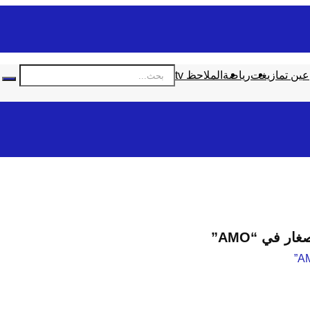
عين تمازيغت
رياضة
الملاحظ tv
ر في “AMO”