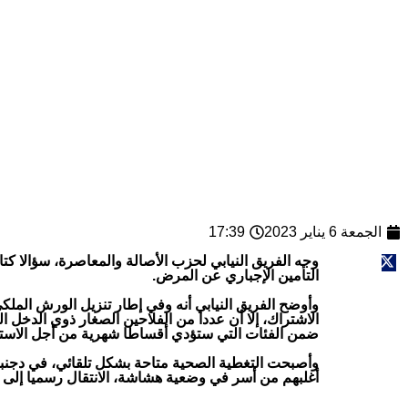
الجمعة 6 يناير 2023
17:39
وجه الفريق النيابي لحزب الأصالة والمعاصرة، سؤالا كتا
التأمين الإجباري عن المرض.
وأوضح الفريق النيابي أنه وفي إطار تنزيل الورش المل
الاشتراك، إلا أن عددا من الفلاحين الصغار ذوي الدخل
ضمن الفئات التي ستؤدي أقساطا شهرية من أجل الاستفا
أغلبهم من أسر في وضعية هشاشة، الانتقال رسميا إلى نظام التأمين الإجباري الأس