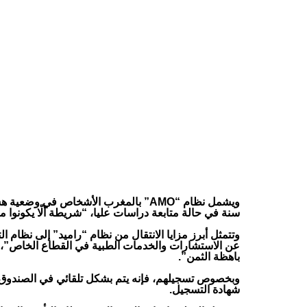
سنة في حالة متابعة دراسات عليا، “شريطة ألّا يكونوا
وتتمثل أبرز مزايا الانتقال من نظام “راميد” إلى نظا
عن الاستشارات والخدمات الطبية في القطاع الخاص”، وم
باهظة الثمن”.
وبخصوص تسجيلهم، فإنه يتم بشكل تلقائي في الصندوق ا
شهادة التسجيل.