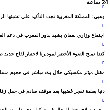
24 ساعة
وهبي: المملكة المغربية تجدد التأكيد على تشبثها 
اجتماع وزاري بعمان يشيد بدور المغرب في دعم ال
كندا تمنح الضوء الأخضر لموديرنا لاختبار لقاح جديد ضد
مقتل مؤثر مكسيكي خلال بث مباشر في هجوم مسلح ب
دنيا بطمة تفجر غضبها بعد موقف صادم في حفل زف
محمد صلاح يحط الرحال في تركيا لبدء مغامرته الج