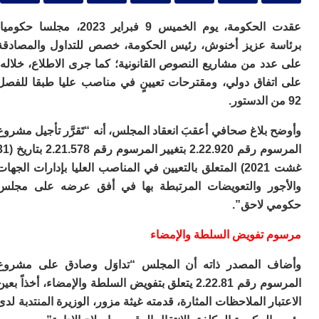
ا
ي
عقدت الحكومة، يوم الخميس 9 فبراير 2023، مجلسا حكوميا،
ب
ته
ة عزيز أخنوش، رئيس الحكومة، خصص للتداول والمصادقة
إ
دد من مشاريع النصوص القانونية؛ كما جرى الاطلاع، خلاله،
ر
تفاق دولي، ومقترحات تعيينٍ في مناصب عليا طبقا للفصل
ك
دي
ب
ع
بلاغ صحافي أعقبَ انعقاد المجلس، أنه “تَقرَّر تأجيل مشروع
ا
المرسوم رقم 2.22.920 بتغيير المرسوم رقم 2.21.578 بتاريخ (31
ت
غشت 2021) المتعلق بالتعيين في المناصب العليا بإدارات الجهات
ي
أ
ور والتعويضات المرتبطة بها في أفق عرضه على مجلس
تن
 لاحق”.
لت
ح
 تفويض السلطة والإمضاء
ا
ع
 المصدر ذاته أن المجلس “تداوَل وصادق على مشروع
ا
ال
المرسوم رقم 2.22.81 يتعلق بتفويض السلطة والإمضاء، أخذاً بعين
با
ار الملاحظات المثارة، قدمته غيثة مزور، الوزيرة المنتدبة لدى
ن