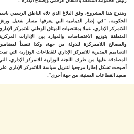
لحكومة المكلفة بالانتقال الرقمي وإصلاح الإدارة”.
ا
ز
ج هذا المشروع، وفق البلاغ الذي تلاه الناطق الرسمي باسم
ا
مة، “في إطار الدينامية التي يعرفها مسار تفعيل ورش
أ
ا
ركز الإداري، عملا بمقتضيات الميثاق الوطني للاتمركز الإداري
ص
لقة بتوزيع الاختصاصات والموارد بين الإدارات المركزية
ا
ف
الح اللاممركزة للدولة من جهة، وكذا تنفيذاً لمضامين
ال
يم المديرية للاتمركز الإداري للقطاعات الوزارية التي تمت
ا
قة عليها من طرف اللجنة الوزارية للاتمركز الإداري، التي
ب
و
 تشكل إطارا مرجعيا لتنزيل سياسة اللاتمركز الإداري على
ل
القطاعات المعنية، من جهة أخرى”.
ا
ي
ب
ح
ت
م
7
م
و
ر