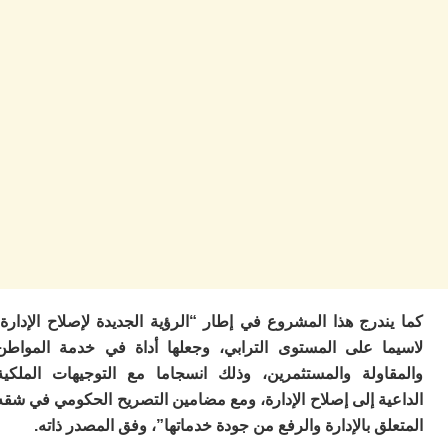
م
س
إس
با
تن
ال
م
أ
ال
إ
س
وم
إ
ج
ل
ال
درج هذا المشروع في إطار “الرؤية الجديدة لإصلاح الإدارة،
ت
ا على المستوى الترابي، وجعلها أداة في خدمة المواطن
م
اولة والمستثمرين، وذلك انسجاما مع التوجيهات الملكية
ح
ا
ة إلى إصلاح الإدارة، ومع مضامين التصريح الحكومي في شقه
ا
ق بالإدارة والرفع من جودة خدماتها”، وفق المصدر ذاته.
ل