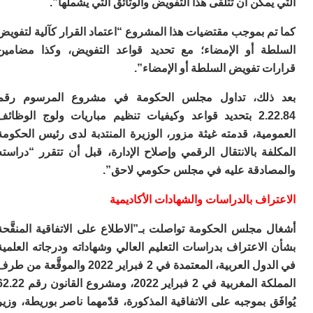
ا
مكن أن تتلقى هذا التفويض والوثائق التي يشملها”.
ال
ل
 بموجب مقتضيات هذا المشروع “اعتماد القرار كآلية لتفويض
ال
ة أو الإمضاء؛ مع تحديد قواعد التفويض، وكذا مضامين
ال
ا
ت تفويض السلطة أو الإمضاء”.
ب
لك، تداول مجلس الحكومة في مشروع المرسوم رقم
م
ب
2.22.84 بتحديد قواعد وكيفيات تنظيم مباريات ولوج الوظائف
ي
ية، قدمته غيثة مزور، الوزيرة المنتدبة لدى رئيس الحكومة
ت
ة بالانتقال الرقمي وإصلاح الإدارة، قبل أن تتقرر “دراسته
ر
كو
ادقة عليه في مجلس حكومي لاحق”.
بل
اف بالدراسات والشهادات الأكاديمية
ت
ته
ل
مجلس الحكومة تواصلت بـ”الاطلاع على الاتفاقية المنقَّحة
م
لاعتراف بدراسات التعليم العالي وشهاداته ودرجاته العلمية
ا
في الدول العربية، المعتمدة في 2 فبراير 2022 والموقَّعة من طرف
بع
ا
المملكة المغربية في 2 فبراير 2022، ومشروع القانون رقم 62.22
ق بموجبه على الاتفاقية المذكورة، قدّمهما ناصر بوريطة، وزير