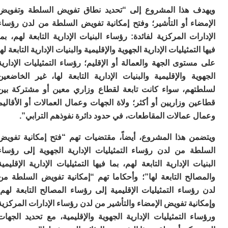
ا
 هذا المشروع إلى “تحديد نطاق تفويض السلطة وتفويض
ب
اء أو التأشير؛ وفتح إمكانية تفويض السلطة من لدن رؤساء
ي
ع
ات المركزية لفائدة: رؤساء البنيات الإدارية التابعة لهم، بما
ا
تمثيليات الإدارية الجهوية والإقليمية والبنيات الإدارية التابعة لها
إ
توى الجهة والعمالة أو الإقليم؛ رؤساء التمثيليات الإدارية
ط
و
ة والإقليمية والبنيات الإدارية التابعة لها، غير الخاضعين
مب
هم، سواء كانت تابعة لقطاع وزاري معين أو مشتركة بين
ال
 وزاريين أو أكثر؛ ولاة الجهات وعمال العمالات أو الأقاليم
ب
عمالات المقاطعات، في حدود دائرة نفوذهم الترابي”.
ا
ت
ع
ن هذا المشروع، أيضاً، مقتضيات تهم “فتح إمكانية تفويض
اع
ة من لدن رؤساء التمثيليات الإدارية الجهوية إلى رؤساء
“ف
ت الإدارية التابعة لهم، بما فيها التمثيليات الإدارية الإقليمية
و
د
الح التابعة لها”؛ وأحكاما تهم “إمكانية تفويض السلطة من
لإ
ساء التمثيليات الإقليمية إلى رؤساء المصالح التابعة لهم؛
ا
ية تفويض الإمضاء والتأشير من لدن رؤساء الإدارات المركزية
ض
 التمثيليات الإدارية الجهوية والإقليمية، مع تحديد الجهات
أ