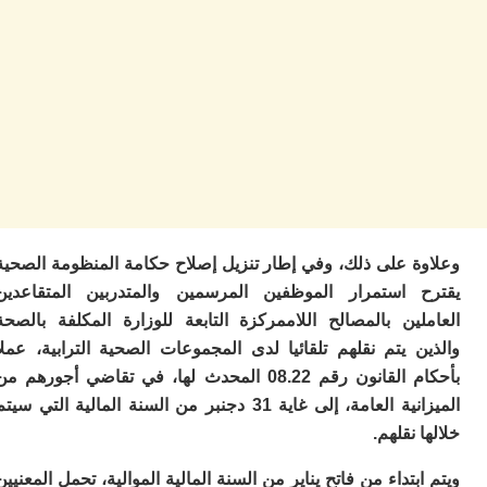
ت
ا
ا
ب
ق
ه
م
و
ي
م
م
ا
و
ة على ذلك، وفي إطار تنزيل إصلاح حكامة المنظومة الصحية
م
 استمرار الموظفين المرسمين والمتدربين المتقاعدين
ر
لين بالمصالح اللاممركزة التابعة للوزارة المكلفة بالصحة
ا
ن
 يتم نقلهم تلقائيا لدى المجموعات الصحية الترابية، عملا
ال
بأحكام القانون رقم 08.22 المحدث لها، في تقاضي أجورهم من
ب
الميزانية العامة، إلى غاية 31 دجنبر من السنة المالية التي سيتم
ب
 نقلهم.
ي
با
بتداء من فاتح يناير من السنة المالية الموالية، تحمل المعنيين
ج