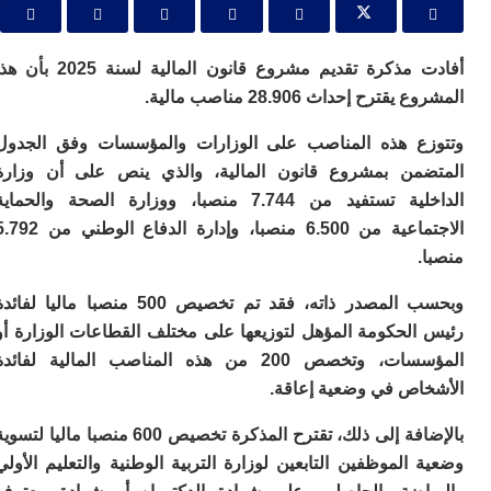
ا
و
ف
د
أفادت مذكرة تقديم مشروع قانون المالية لسنة 2025 بأن هذا
أ
ترح إحداث 28.906 مناصب مالية.
إف
را
ع هذه المناصب على الوزارات والمؤسسات وفق الجدول
إي
من بمشروع قانون المالية، والذي ينص على أن وزارة
ت
الداخلية تستفيد من 7.744 منصبا، ووزارة الصحة والحماية
ح
ف
الاجتماعية من 6.500 منصبا، وإدارة الدفاع الوطني من 5.792
ا
خ
وبحسب المصدر ذاته، فقد تم تخصيص 500 منصبا ماليا لفائدة
ج
و
الحكومة المؤهل لتوزيعها على مختلف القطاعات الوزارة أو
ر
المؤسسات، وتخصص 200 من هذه المناصب المالية لفائدة
ا
اص في وضعية إعاقة.
ا
ن
بالإضافة إلى ذلك، تقترح المذكرة تخصيص 600 منصبا ماليا لتسوية
أ
الموظفين التابعين لوزارة التربية الوطنية والتعليم الأولي
ي
ص