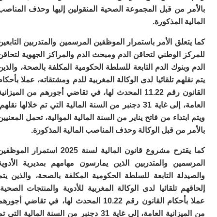
لع
ر من قبل المجموعة الصحية المنقولين إليها وحذف المناصب
س
ة المذكورة.
ال
ع
علق الأمر باستمرار الموظفين المرسمين والمتدربين التابعين
ت
ال
 الوطني لتحاقن الدم ومبحث الدم والمراكز الجهوية لتحاقن
إس
بنوك الدم التابعة للسلطة الحكومية المكلفة بالصحة، والذين
ت
لهم تلقائيا لدى الوكالة المغربية للدم ومشتقاته، عملا بأحكام
ب
القانون رقم 11.22 المحدث لها، في تقاضي أجورهم من الميزانية
م
0
العامة، إلى غاية 31 دجنبر من السنة المالية التي تم خلالها نقلهم.
م
بتداء من فاتح يناير من السنة المالية الموالية، تحمل المعنيين
ا
 من قبل الوكالة وحذف المناصب المالية المذكورة.
وا
و
ع
كما يقترح مشروع قانون المالية لسنة 2025 استمرار الموظفين
ا
مين والمتدربين الذين يمارسون مهامهم بمديرية الأدوية
ال
دلة التابعة للسلطة الحكومية المكلفة بالصحة، والذين يتم
م
م تلقائيا لدى الوكالة المغربية للأدوية والمنتجات الصحية،
ق
ال
عملا بأحكام القانون رقم 10.22 المحدث لها، في تقاضي أجورهم
7
من الميزانية العامة، إلى غاية 31 دجنبر من السنة المالية التي تم