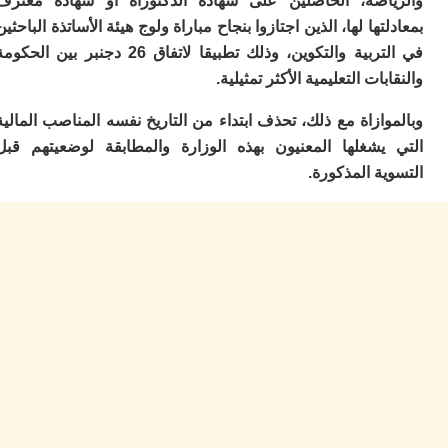
اضة، الحاصلين على شهادة الدكتوراه أو شهادة معترف
ب
تها لها، الذين اجتازوا بنجاح مباراة ولوج هيئة الأساتذة الباحثين
ر
س
في التربية والتكوين، وذلك تطبيقا لاتفاق 26 دجنبر بين الحكومة
و
ات التعليمية الأكثر تمثيلية.
ف
س
ازاة مع ذلك، تحذف ابتداء من التاريخ نفسه المناصب المالية
ال
يشغلها المعنيون بهذه الوزارة والمطابقة لوضعيتهم قبل
ق
ة المذكورة.
ا
ب
ت
خ
س
س
أ
ب
إ
ا
م
م
ال
ا