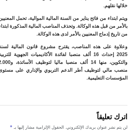
ا
 نقلهم.
ت
ت
ا
بتداء من فاتح يناير من السنة المالية الموالية، تحمل المعنيين
ال
 من قبل هذه الوكالة. وتحذف المناصب المالية المذكورة ابتداء
ا
يخ إدماج المعنيين بالأمر لدى هذه الوكالة.
غ
م
ة على هذه المناصب، يقترح مشروع قانون المالية لسنة
ع
2025 إحداث 16 ألف منصبا لفائدة الأكاديميات الجهوية للتربية
ا
ب
والتكوين، منها 14 ألف منصبا ماليا لتوظيف الأساتذة، و2.000
س
مالي لتوظيف أطر الدعم التربوي والإداري على مستوى
ج
ات التعليمية.
م
ص
“
إ
ب
ت
تعليقاً
ب
ع
*
ا
 نشر عنوان بريدك الإلكتروني.
الحقول الإلزامية مشار إليها بـ
ال