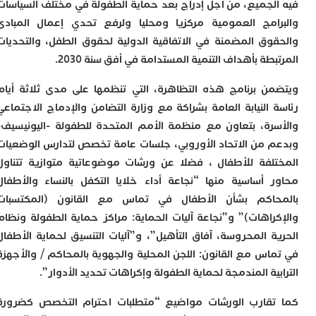
لجميع، من أجل إدراج بعد حماية الطفولة في مختلف السياسات
و
ق
امج العمومية مركزيا ومحليا ولرفع تحدي إعمال المبادئ
ج
وق المضمنة في الاتفاقية الدولية لحقوق الطفل، والتحديات
ع
طة بأهداف التنمية المستدامة في أفق سنة 2030.
ص
ا
ا
ن برنامج هذه التظاهرة، التي تنظمها على مدى ثلاثة أيام
 النيابة العامة بشراكة مع وزارة التضامن والإدماج الاجتماعي
رة، بتعاون مع منظمة الأمم المتحدة للطفولة -اليونيسيف-
 من الاتحاد الأوروبي، جلسات عامة تخصص لتدارس الوضعيات
لفة للأطفال ، فضلا عن ورشات موضوعاتية متوازية تتناول
 أساسية منها “نجاعة أداء خلايا التكفل بالنساء والأطفال
حاكم بشأن الأطفال في تماس مع القانون (المكتسبات
راهات)” و”نجاعة آليات الحماية: مراكز حماية الطفولة ونظام
ة المحروسة، آفاق التأهيل”، و”آليات التنسيق لحماية الأطفال
اس مع القانون: اللجن المحلية والجهوية بالمحاكم / والأجهزة
ية المندمجة لحماية الطفولة وإكراهات تحديد الأدوار”.
قارب الورشات مواضيع “متطلبات احترام التخصص كضرورة