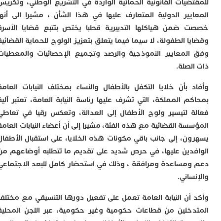
ضيات القانونية الحمائية الواردة في التشريع الوطني، وتكريس
ب
يير الدولية المتعارف عليها في هذا الشأن ، مشيرا إلى أنها
ر
س
ضمن هياكلها التدبيرية قطبا يختص بتتبع قضايا الأسرة
و
 الطفولة، لا سيما فيما يتعلق بتعزيز الولوج للحماية القضائية
ف
لمعايير النموذجية والرصد وتجميع الإحصائيات والمعطيات
س
ا
لصلة.
ق
ا
 بأن خلايا التكفل بالأطفال والنساء بمختلف النيابات العامة
ب
م المملكة، التي تشرف عليها رئاسة النيابة العامة، تعتبر آلية
ت
 لتيسير ولوج الأطفال إلى العدالة، وتعكس رقيا في تعاطي
خ
س
ة القضائية مع هذه الفئة، مشيرا إلى أن أعضاء النيابات العامة
س
ن، إلى جانب باقي مكونات هذه الخلايا، على استقبال الأطفال
أ
دين عليها، في حرص شديد على تقديم ما تتطلبه أوضاعهم من
ب
إ
مساعدة ومرافقة ، وذلك في استحضار كامل للبعد الاجتماعي
ا
اني.
م
م
أن النيابة العامة تعمل على تفعيل دورها التنسيقي مع مختلف
ا
خلين من قطاعات حكومية وغير حكومية، عبر اللجن المحلية
ا