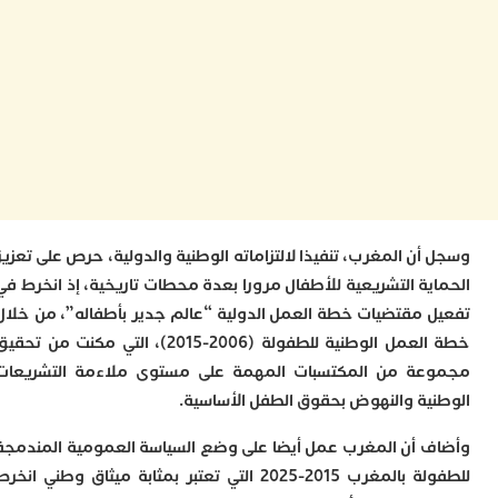
ا
ت
ت
ا
ا
ا
غ
م
ع
ا
ب
س
ن المغرب، تنفيذا لالتزاماته الوطنية والدولية، حرص على تعزيز
ج
ية التشريعية للأطفال مرورا بعدة محطات تاريخية، إذ انخرط في
م
ص
 مقتضيات خطة العمل الدولية “عالم جدير بأطفاله”، من خلال
“
خطة العمل الوطنية للطفولة (2006-2015)، التي مكنت من تحقيق
إ
ة من المكتسبات المهمة على مستوى ملاءمة التشريعات
ب
ية والنهوض بحقوق الطفل الأساسية.
ت
ب
 أن المغرب عمل أيضا على وضع السياسة العمومية المندمجة
ع
ا
للطفولة بالمغرب 2015-2025 التي تعتبر بمثابة ميثاق وطني انخرط
ا