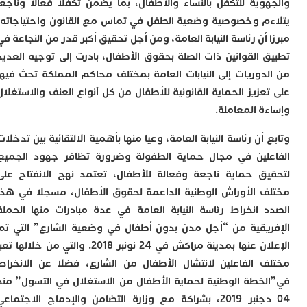
ت
وية للتكفل بالنساء والأطفال، بما يضمن تكفلا فعالا وناجعا
ا
م وخصوصية وضعية الطفل في تماس مع القانون واحتياجاته،
ا
أن رئاسة النيابة العامة، ومن أجل تحقيق أكبر قدر من النجاعة في
ب
ق
 القوانين ذات الصلة بحقوق الأطفال، بادرت إلى توجيه العديد
ه
دوريات إلى النيابات العامة بمختلف محاكم المملكة تحث فيها
م
عزيز الحماية القانونية للأطفال من كل أنواع العنف والاستغلال
و
ة المعاملة.
ي
م
أن رئاسة النيابة العامة، وعيا منها بأهمية الالتقائية بين تدخلات
م
ا
لين في مجال حماية الطفولة وضرورة تظافر جهود الجميع
و
ق حماية ناجعة وفعالة للأطفال، تعتمد نهج الانفتاح على
م
ر
 الأوراش الوطنية الداعمة لحقوق الأطفال، مسجلا في هذا
ا
 انخراط رئاسة النيابة العامة في عدة مبادرات منها الحملة
ن
يقية من “أجل مدن بدون أطفال في وضعية الشارع” التي تم
ا
الإعلان عنها بمدينة مراكش في 24 نونبر 2018. والتي من خلالها تعبأ
ب
 الفاعلين لانتشال الأطفال من الشارع، فضلا عن الانخراط
ب
ي
خطة الوطنية لحماية الأطفال من الاستغلال في التسول” منذ
ب
04 دجنبر 2019، بشراكة مع وزارة التضامن والإدماج الاجتماعي
ج