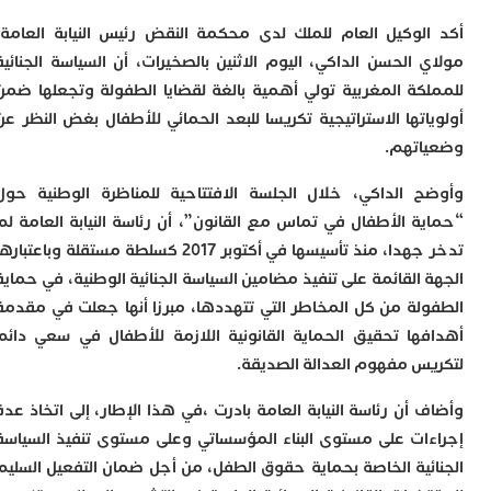
ا
و
لوكيل العام للملك لدى محكمة النقض رئيس النيابة العامة،
ف
 الحسن الداكي، اليوم الاثنين بالصخيرات، أن السياسة الجنائية
د
أ
كة المغربية تولي أهمية بالغة لقضايا الطفولة وتجعلها ضمن
إ
اتها الاستراتيجية تكريسا للبعد الحمائي للأطفال بغض النظر عن
ر
تهم.
إ
ت
 الداكي، خلال الجلسة الافتتاحية للمناظرة الوطنية حول
ح
ة الأطفال في تماس مع القانون”، أن رئاسة النيابة العامة لم
ف
ا
تدخر جهدا، منذ تأسيسها في أكتوبر 2017 كسلطة مستقلة وباعتبارها
القائمة على تنفيذ مضامين السياسة الجنائية الوطنية، في حماية
خ
لة من كل المخاطر التي تتهددها، مبرزا أنها جعلت في مقدمة
ج
و
ها تحقيق الحماية القانونية اللازمة للأطفال في سعي دائم
ر
س مفهوم العدالة الصديقة.
ا
ا
أن رئاسة النيابة العامة بادرت ،في هذا الإطار، إلى اتخاذ عدة
ن
ات على مستوى البناء المؤسساتي وعلى مستوى تنفيذ السياسة
أ
ي
ئية الخاصة بحماية حقوق الطفل، من أجل ضمان التفعيل السليم
ص