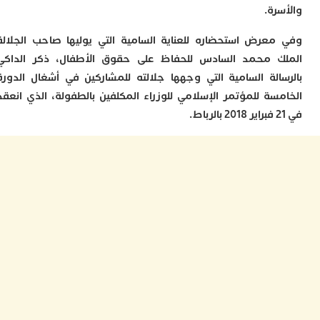
ل
رة.
س
ا
عرض استحضاره للعناية السامية التي يوليها صاحب الجلالة
ع
 محمد السادس للحفاظ على حقوق الأطفال، ذكر الداكي
ت
ا
الة السامية التي وجهها جلالته للمشاركين في أشغال الدورة
سة للمؤتمر الإسلامي للوزراء المكلفين بالطفولة، الذي انعقد
إ
ت
ب
م
0
م
ا
و
و
ع
ا
ا
م
ق
ا
7