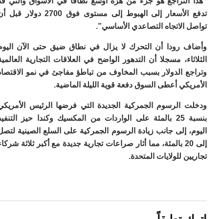
التراجع هو جزء من هزة أوسع نطاقا في الأسواق والتي قد
م
تدفع الأسعار إلى الهبوط إلى مستوى فوق 2700 دولار قبل أن
س
الاتجاه التصاعدي الأساسي”.
إس
با
 رودا أن التحرك لا يزال في نطاق ضيق حتى الآن اليوم
تن
ال
اء، مسجلا أن التدهور الواضح في العلاقات التجارية العالمية
م
ع الدولار بسبب المخاوف من تباطؤ مفاجئ في نمو الاقتصاد
أ
كي أعطى السوق دفعة قوية الليلة الماضية.
ال
إ
س
 الرسوم الجمركية الجديدة التي فرضها الرئيس الأمريكي
وم
بنسبة 25 بالمئة على الواردات من المكسيك وكندا حيز التنفيذ
إ
 إلى جانب زيادة الرسوم الجمركية على السلع الصينية لتصل
ج
إلى 20 بالمئة، مما أثار صراعات تجارية جديدة مع أكبر ثلاثة شركاء
ل
ال
ن للولايات المتحدة.
ت
م
ح
ا
ا
ل