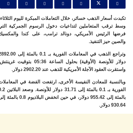
ا
ي
ب
ته
أسعار الذهب خسائر، خلال التعاملات المبكرة لليوم الثلاثاء،
إ
رقب المتعاملين لتداعيات دخول الرسوم الجمركية التي
ر
 الرئيس الأمريكي، دونالد ترامب، على كندا والمكسيك
ك
دي
 حيز التنفيذ.
ب
ع
وتراجع الذهب في المعاملات الفورية بـ 0.1 بالمئة إلى 2892.00
ا
دولار للأونصة (الأوقية) بحلول الساعة 05:36 بتوقيت غرينتش.
ت
العقود الآجلة الأمريكية للذهب عند 2902.20 دولار.
ي
أ
سبة للمعادن النفيسة الأخرى، ارتفعت الفضة في المعاملات
تن
لت
الفورية بـ 0.1 بالمئة إلى 31.71 دولار للأونصة. وصعد البلاتين 0.2
ح
بالمئة إلى 955.42 دولار، في حين انخفض البلاديوم 0.8 بالمئة إلى
ا
ار.
ع
ا
ال
با
ن