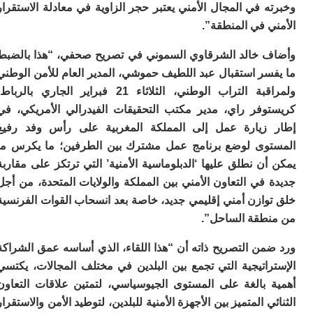
 في المجال الأمني يعتبر حجر الزاوية في معادلة الاستقرار
ا
ز
 في المنطقة”.
ا
أ
 خالد الشرقاوي السموني في تصريح صحفي، “هذا بالضبط
ا
سر استقبال عبد اللطيف حموشي، المدير العام للأمن الوطني
ص
ا
ولمراقبة التراب الوطني، الثلاثاء 21 فبراير الجاري بالرباط،
ف
وفر راي، مدير مكتب التحقيقات الفيدرالي الأمريكي، في
ال
زيارة عمل إلى المملكة المغربية على رأس وفد رفيع
ا
ب
وى لوضع برنامج عمل مشترك بين الطرفين؛ ما يكرس ما
و
ن نطلق عليها ‘الدبلوماسية الأمنية’ التي ترتكز على مقاربة
ل
في التعاون الأمني بين المملكة والولايات المتحدة، من أجل
ا
وازن أمني إقليمي جديد، خاصة بعد انسحاب القوات الفرنسية
ي
ب
طقة الساحل”.
ح
ت
من التصريح ذاته أن “هذا اللقاء، الذي أساسه عمق الشراكة
م
راتيجية التي تجمع بين البلدين في مختلف المجالات، يكتسي
7
م
 بالغة على المستوى الجيوسياسي، لتمتين علاقات التعاون
و
ي المتميز بين الأجهزة الأمنية للبلدين، لتوطيد الأمن والاستقرار
ر