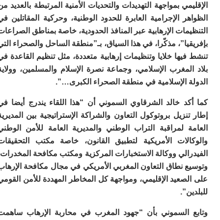
مي بمواجهة التهديدات والتحديات الأمنية المرتبطة بالعديد من
م
ر الإجرامية العابرة للحدود الوطنية، وحركية المقاتلين في
س
إس
مات الإرهابية عبر المنافذ الحدودية، خاصة بمناطق الصراعات
با
يا”، مذكّرا، في هذا السياق، بـ”منطقة الساحل والصحراء التي
تن
يها خلايا وتنظيمات إرهابية متعددة، مثل تنظيم القاعدة في
ال
م
المغرب الإسلامي، وجماعة نصرة الإسلام والمسلمين، وولاية
أ
ة الإسلامية في منطقة الصحراء الكبرى…”.
ال
إ
كد خالد الشرقاوي السموني أن “هذا اللقاء يندرج أيضا في
س
وم
نزيل بروتوكول التعاون والشراكة الإستراتيجية بين المديرية
ة لمراقبة التراب الوطني والمديرية العامة للأمن الوطني
إ
ج
الات الأمريكية لتطبيق القانون، خاصة مكتب التحقيقات
ل
الي ووكالة الاستخبارات المركزية ومكتب مكافحة المخدرات،
ال
ت
ع نطاق التعاون المغربي الأمريكي في مجال مكافحة الإرهاب
م
صعيد الإقليمي، ومواجهة كل المخاطر المهددة للأمن القومي
ح
ن”.
ا
ا
ل
 السموني بأن “جهود المغرب في محاربة الإرهاب ساهمت