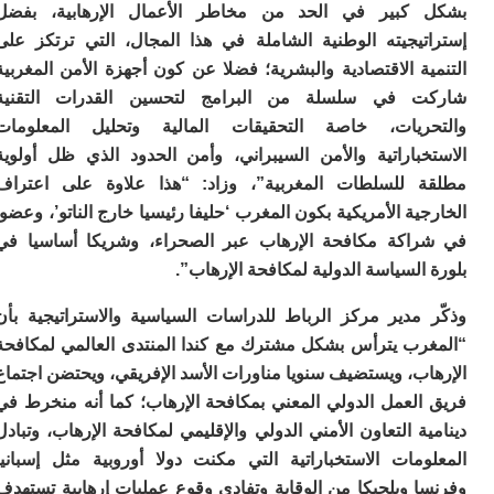
ا
كبير في الحد من مخاطر الأعمال الإرهابية، بفضل
ب
تيجيته الوطنية الشاملة في هذا المجال، التي ترتكز على
ي
ة الاقتصادية والبشرية؛ فضلا عن كون أجهزة الأمن المغربية
ع
 في سلسلة من البرامج لتحسين القدرات التقنية
ا
إ
ريات، خاصة التحقيقات المالية وتحليل المعلومات
ط
خباراتية والأمن السيبراني، وأمن الحدود الذي ظل أولوية
و
مب
 للسلطات المغربية”، وزاد: “هذا علاوة على اعتراف
ال
ية الأمريكية بكون المغرب ‘حليفا رئيسيا خارج الناتو’، وعضوا
ب
اكة مكافحة الإرهاب عبر الصحراء، وشريكا أساسيا في
ا
السياسة الدولية لمكافحة الإرهاب”.
ت
ع
 مدير مركز الرباط للدراسات السياسية والاستراتيجية بأن
اع
“ف
رب يترأس بشكل مشترك مع كندا المنتدى العالمي لمكافحة
و
ب، ويستضيف سنويا مناورات الأسد الإفريقي، ويحتضن اجتماع
د
العمل الدولي المعني بمكافحة الإرهاب؛ كما أنه منخرط في
لإ
ة التعاون الأمني الدولي والإقليمي لمكافحة الإرهاب، وتبادل
ا
ض
ومات الاستخباراتية التي مكنت دولا أوروبية مثل إسبانيا
أ
ا وبلجيكا من الوقاية وتفادي وقوع عمليات إرهابية تستهدف