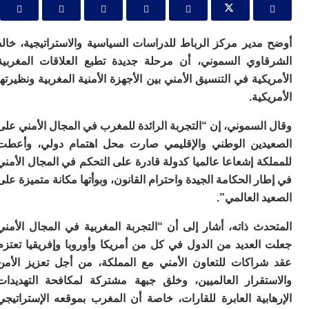
ا
ي
ب
ته
مدير مركز الرباط للدراسات السياسية والاستراتيجية، خالد
إ
اوي السموني، أن مرحلة جديدة تطبع العلاقات المغربية
ر
كية في التنسيق الأمني بين الأجهزة الأمنية المغربية ونظيرتها
ك
دي
كية.
ب
ع
لسموني، إن “التجربة الرائدة للمغرب في المجال الأمني على
ا
دين الوطني والإقليمي صارت محل اهتمام دولي، وأعطت
ت
ة إشعاعا عالميا كدولة قادرة على التحكم في المجال الأمني
ي
ر الحكامة الجيدة واحترام القانون، وبوأتها مكانة متميزة على
أ
تن
 العالمي”.
لت
ح
ث ذاته، أشار إلى أن “التجربة المغربية في المجال الأمني
ا
العديد من الدول في كل من أمريكا وأوروبا وإفريقيا تعتزم
ع
ا
راكات للتعاون الأمني مع المملكة، من أجل تعزيز الأمن
ال
تقرار العالميين، وخلق جبهة مشتركة لمكافحة التهديدات
با
بية العابرة للقارات، خاصة أن المغرب بموقعه الإستراتيجي
ن