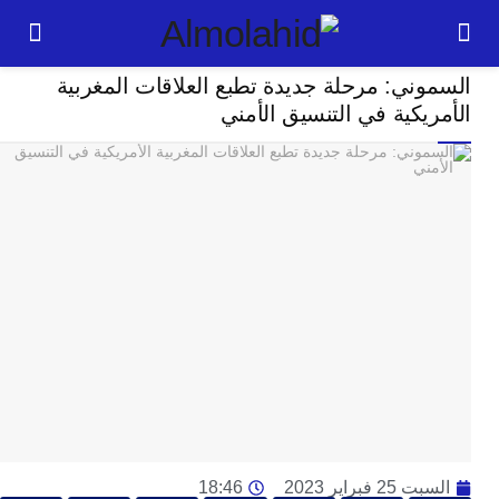
سياسة
ني: مرحلة جديدة تطبع العلاقات المغربية
24
يكية في التنسيق الأمني
ساعة
ت
ا
وت
و
ج
ال
با
م
لت
ا
ا
جل
 فبراير 2023
18:46