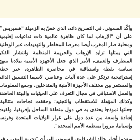
السموني، في التصريح ذاته، الذي خصّ به الزميلة “هسبريس”،
ن “الإرهاب لما كان ظاهرة عالمية ذات تداعيات إقليمية
ة صار المغرب أيضا معرضا للمخاطر والتهديدات عبر الوطنية
يمثلها تزايد الإرهاب والجريمة المنظمة وانتشار الفكر
ف والعنيف، الأمر الذي جعل الأجهزة الأمنية ببلادنا تنتهج
ة يقظة واستباقية في محاصرة الظاهرة، عبر خطة
يجية ترتكز على عدة آليات وعناصر، لاسيما التنسيق الدائم
مر بين مختلف الأجهزة الأمنية والمتدخلين، وجمع المعلومات
 الاستباقي في مجال التعرف على الحيثيات والبيئة الحاضنة
 المؤهلة للاستقطاب والتجنيد؛ وحققت نجاحات متتالية،
ا نموذجا يحتذى به في دول منطقة الساحل بإفريقيا، ولقيت
 واسعة من عدة دول على غرار الولايات المتحدة وفرنسا
يا، مرورا بمنظمة الأمم المتحدة”.
ا أشار خالد الشرقاوي السموني إلى أن “تجربة المغرب في