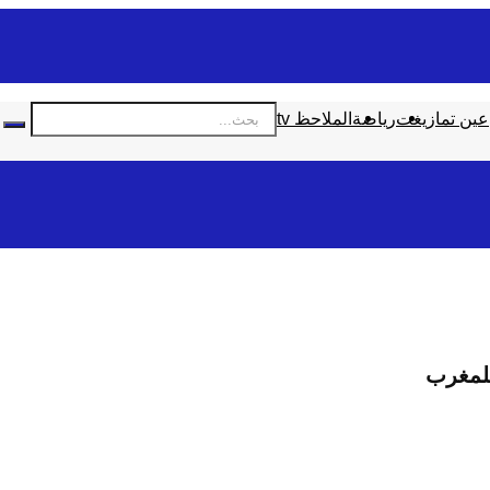
عين تمازيغت
رياضة
الملاحظ tv
للمغرب