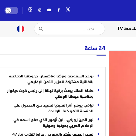
لاحظ TV
24 ساعة
توحد السعودية وتركيا وباكستان جهودها الدفاعية
باتفاقية مشتركة لتعزيز الأمن الإقليمي
جلالة الملك يبعث برقية تهنئة إلى رئيس كوت ديفوار
بمناسبة عيدها الوطني
ترامب يوقع أمرا تنفيذيا لتقييد حق الحصول على
الجنسية الأمريكية بالولادة
نور الدين زوركي.. ابن أزمور الذي صنع اسمه في
الإعلام العربي بحرفية ومهنية
لهيب الصيف يشتد بالمغرب.. حرارة تقترب من 47