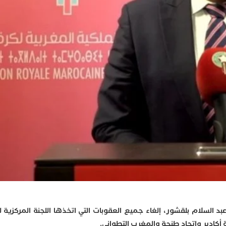
عبد السلام بلقشور، إلغاء جميع العقوبات التي اتخذها اللجنة المركزية ل
ة أكادير واتحاد طنجة والمغرب التطواني.