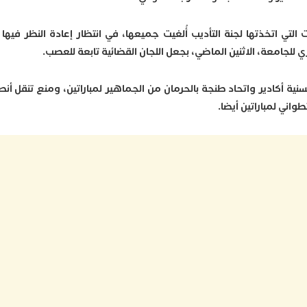
 التي اتخذتها لجنة التأديب أُلغيت جميعها، في انتظار إعادة النظر فيها 
ي للجامعة، الاثنين الماضي، بجعل اللجان القضائية تابعة للعصب.
سنية أكادير واتحاد طنجة بالحرمان من الجماهير لمباراتين، ومنع تنقل أنص
واني لمباراتين أيضا.