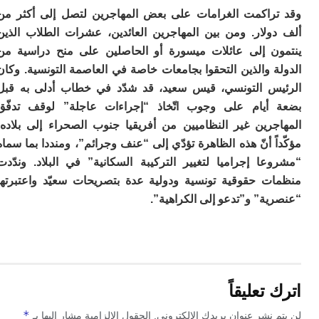
ا
راكمت الغرامات على بعض المهاجرين لتصل إلى أكثر من
ال
ل
ولار. ومن بين المهاجرين العائدين، عشرات الطلاب الذين
ال
ن إلى عائلات ميسورة أو الحاصلين على منح دراسية من
ال
ا
 والذين التحقوا بجامعات خاصة في العاصمة التونسية. وكان
س التونسي، قيس سعيد، قد شدّد في خطاب أدلى به قبل
ب
م
أيام على وجوب اتّخاذ “إجراءات عاجلة” لوقف تدفّق
ب
جرين غير النظاميين من أفريقيا جنوب الصحراء إلى بلاده،
ي
ً أنّ هذه الظاهرة تؤدّي إلى “عنف وجرائم”، ومنددا بما سماه
ت
ر
عا إجراميا لتغيير التركيبة السكانية” في البلاد. وندّدت
كو
ت حقوقية تونسية ودولية عدة بتصريحات سعيّد واعتبرتها
بل
ة” و”تدعو إلى الكراهية”.
ت
ته
ل
م
ا
بع
ا
تعليقاً
*
 نشر عنوان بريدك الإلكتروني.
الحقول الإلزامية مشار إليها بـ