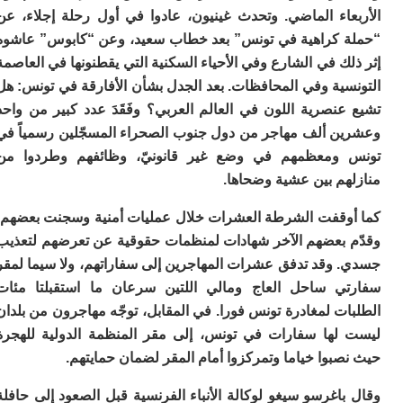
ا
عاء الماضي. وتحدث غينيون، عادوا في أول رحلة إجلاء، عن
ز
 كراهية في تونس” بعد خطاب سعيد، وعن “كابوس” عاشوه
ا
ك في الشارع وفي الأحياء السكنية التي يقطنونها في العاصمة
أ
ا
سية وفي المحافظات. بعد الجدل بشأن الأفارقة في تونس: هل
ص
نصرية اللون في العالم العربي؟ وفَقَدَ عدد كبير من واحد
ا
ف
ن ألف مهاجر من دول جنوب الصحراء المسجّلين رسمياً في
ال
ومعظمهم في وضع غير قانونيّ، وظائفهم وطردوا من
ا
هم بين عشية وضحاها.
ب
و
وقفت الشرطة العشرات خلال عمليات أمنية وسجنت بعضهم،
ل
 بعضهم الآخر شهادات لمنظمات حقوقية عن تعرضهم لتعذيب
ا
ي
 وقد تدفق عشرات المهاجرين إلى سفاراتهم، ولا سيما لمقر
ب
ي ساحل العاج ومالي اللتين سرعان ما استقبلتا مئات
ح
ت لمغادرة تونس فورا. في المقابل، توجّه مهاجرون من بلدان
ت
م
لها سفارات في تونس، إلى مقر المنظمة الدولية للهجرة
7
بوا خياما وتمركزوا أمام المقر لضمان حمايتهم.
م
و
اغرسو سيغو لوكالة الأنباء الفرنسية قبل الصعود إلى حافلة
ر