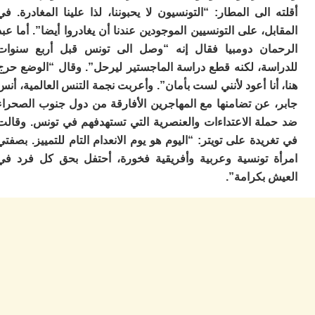
م
الى المطار: “التونسيون لا يحبوننا، لذا علينا المغادرة. في
س
ل، على التونسيين الموجودين عندنا أن يغادروا أيضا”. أما عبد
إس
ان دومبيا فقال إنه “وصل الى تونس قبل أربع سنوات
با
سة، لكنه قطع دراسة الماجستير ليرحل”. وقال “الوضع حرج
تن
ال
نا أعود لأنني لست بأمان”. وأعربت نجمة التنس العالمية، أنس
م
 عن تضامنها مع المهاجرين الأفارقة من دول جنوب الصحراء
أ
لة الاعتداءات والعنصرية التي تستهدفهم في تونس. وقالت
ال
إ
يدة على تويتر: “اليوم هو يوم الانعدام التام للتمييز. بصفتي
س
 تونسية وعربية وأفريقية فخورة، أحتفل بحق كل فرد في
وم
 بكرامة”.
إ
ج
ل
ال
ت
م
ح
ا
ا
ل