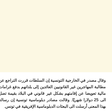
ا
ب
ي
ع
ا
إ
ط
و
مب
ال
ب
ا
ت
ع
اع
“ف
مصدر في الخارجية التونسية إن السلطات قررت التراجع عن
و
د
 المهاجرين غير القانونيين العائدين إلى بلدانهم بدفع غرامات
لإ
 تعويضا عن إقامتهم بشكل غير قانوني في البلاد بقيمة تصل
ا
الى 25 دولارا شهريًا. وقالت مصادر دبلوماسية تونسية إن رسالة
ض
لمعنى أرسلت الى البعثات الدبلوماسية الإفريقية في تونس.
أ