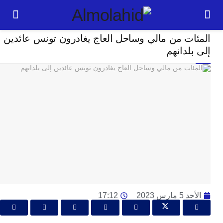
خارج الحدود
ات من مالي وساحل العاج يغادرون تونس عائدين
24
لدانهم
ساعة
ت
ا
وت
و
ج
ال
با
م
لت
ا
ارس 2023
17:12
ا
جل