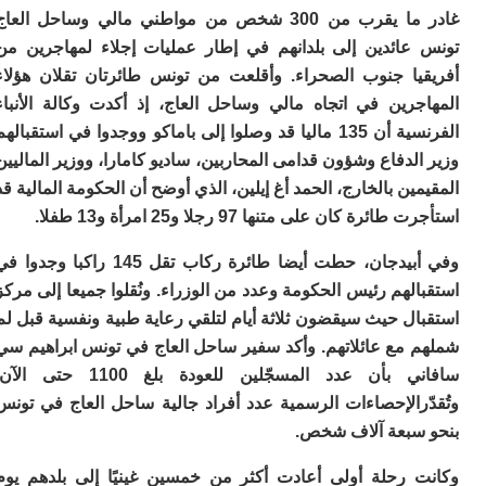
ا
غادر ما يقرب من 300 شخص من مواطني مالي وساحل العاج
ي
ب
عائدين إلى بلدانهم في إطار عمليات إجلاء لمهاجرين من
ته
يا جنوب الصحراء. وأقلعت من تونس طائرتان تقلان هؤلاء
إ
جرين في اتجاه مالي وساحل العاج، إذ أكدت وكالة الأنباء
ر
ك
الفرنسية أن 135 ماليا قد وصلوا إلى باماكو ووجدوا في استقبالهم
دي
لدفاع وشؤون قدامى المحاربين، ساديو كامارا، ووزير الماليين
ب
ين بالخارج، الحمد أغ إيلين، الذي أوضح أن الحكومة المالية قد
ع
ا
ئرة كان على متنها 97 رجلا و25 امرأة و13 طفلا.
ت
وفي أبيدجان، حطت أيضا طائرة ركاب تقل 145 راكبا وجدوا في
ي
أ
لهم رئيس الحكومة وعدد من الوزراء. ونُقلوا جميعا إلى مركز
تن
ل حيث سيقضون ثلاثة أيام لتلقي رعاية طبية ونفسية قبل لم
لت
ح
 مع عائلاتهم. وأكد سفير ساحل العاج في تونس ابراهيم سي
ا
سافاني بأن عدد المسجّلين للعودة بلغ 1100 حتى الآن.
ع
ّرالإحصاءات الرسمية عدد أفراد جالية ساحل العاج في تونس
ا
ال
سبعة آلاف شخص.
با
 رحلة أولى أعادت أكثر من خمسين غينيًا إلى بلدهم يوم
ن