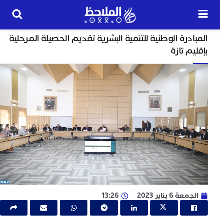
مجتمع
درة الوطنية للتنمية البشرية تقديم الحصيلة المرحلية
24
م تازة
ساعة
ب
ت
ت
ل
م
ا
ب
ا
ا
ي
 6 يناير 2023
13:26
ط
ا