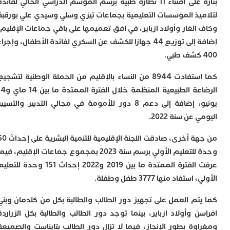
بتازة على اقتناء 11 نظارة طبية برسم الموسم الدراسي الحالي لفائدة
ت
ا
يذ المؤسسات التعليمية بجماعات تيزي وسلي وسيدي علي بورقبة
ا
لغار وأولاد ازباير، في افق تعميمها على باقي جماعات الإقليم،
ب
ق
إضافة إلى توزيع 44 جهازا للكشف عن السكري لفائدة الأطفال، وإجراء
ه
م
و
كما استفادت 8944 من النساء بالإقليم من الحملة الوطنية لتشجيع
ي
الرضاعة الطبيعية المنظمة خلال الفترة الممتدة ما بين 14 ماي و14
م
يونيو، إضافة إلى دعم 8 دور للأمومة في مجالي التدبير والتسيير
م
ا
عن سنة 2022.
و
م
من جهة أخرى، صادقت اللجنة الإقليمية للتنمية البشرية على إحداث 50
ر
وحدة للتعليم الأولي برسم سنة 2023 بمجموع جماعات الإقليم، فيما
ا
ن
عرفت الفترة الممتدة ما بين 2019 و2022 إحداث 151 وحدة للتعليم
ا
تفاد منها 3777 طفل وطفلة.
ب
ب
تم العمل على تجهيز دور الطالب والطالبة بكل من كلدمان وبني
ي
 وأولاد ازباير، بينما توجد دور الطالب والطالبة بكل الزراردة
ب
وة بطور الإنجاز، فيما لا تزال دور الطالب بتايناست والصميعة
ج