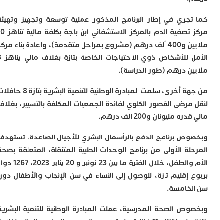
ب
ر
جري في إطار البرنامج المذكور عملية توسعة وتجهيز وتهيئة
س
مركز تصفية الدم بالمركز الاستشفائي ابن باجة بكلفة مالية تناهز 10
و
ف
ملايين و400 ألف درهم (مشروع بمراحل متقدمة)، وإعادة بناء مركز
س
الأمل للأشخاص ذوي الاحتياجات الخاصة بتازة بغلاف مالي يناهز 3
ا
ن درهم (طور الدراسة).
ق
ا
من جهة أخرى، سلمت المبادرة الوطنية للتنمية البشرية بتازة 8 حافلات
ب
مرضى القصور الكلوي لفائدة الجمعيات المكلفة بالتسيير، بغلاف
ت
خ
 مليونان و200 ألف درهم.
س
س
ص برنامج الدفع بالرأسمال البشري للأجيال الصاعدة، تستهدف
أ
لة الأولى من برنامج الوحدات الطبية المتنقلة، المتعلقة بصحة
ب
إ
الأم والطفل، خلال الفترة ما بين 23 نونبر و 20 يناير 2023، 1267 دوار
ا
 إقليم تازة، للوصول إلى النساء في سن الإنجاب والأطفال دون
م
خامسة.
م
ا
ص الصحة المدرسية، عملت المبادرة الوطنية للتنمية البشرية
ا