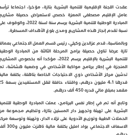
ا
للجنة الإقليمية للتنمية البشرية بتازة، مؤخرا، اجتماعا ترأسه
و
ف
 الإقليم مصطفى المعزة خصص لاستعراض حصيلة مشاريع
د
المبادرة الوطنية للتنمية البشرية برسم سنة لسنة 2022، والوقوف على
أ
إ
تقدم إنجاز هذه المشاريع ومدى بلوغ الأهداف المسطرة.
ر
ناسبة، قدم عزالدين وكيلي، رئيس قسم العمل الاجتماعي بعمالة
إ
ت
عرضا تناول حصيلة برامج المرحلة الثالثة من المبادرة الوطنية
ح
للتنمية البشرية بالإقليم برسم 2022، مؤكدا أنه بخصوص المشاريع
ف
زة في إطار برنامج مواكبة الأشخاص في وضعية هشاشة، تم
ا
 مركز الأشخاص ذوي الاحتياجات الخاصة بتاهلة، بكلفة مالية
خ
قدرها 4،1 مليون درهم، واقتناء حافلة لنقل المستفيدين بسعة 25
ج
لغ مالي قدره 450 ألف درهم.
و
ر
ا
 أنه تم في إطار نفس البرنامج، عملت المبادرة الوطنية للتنمية
ا
ية على تهيئة وتجهيز دار المسنين بتازة، وتنظيم مجموعة من
ن
ت الطبية وتوزيع الأدوية على نزلاء الدار، وتهيئة وتوسعة مركز
أ
الاسعاف الاجتماعي بواد امليل بكلفة مالية ناهزت مليون و300 ألف
ي
ص
.