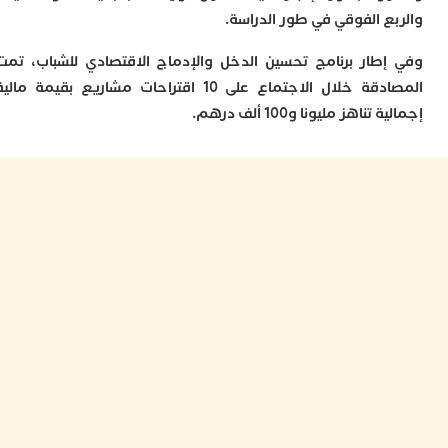
ل
ع الفوقي في طور الدراسة.
س
ا
طار برنامج تحسين الدخل والإدماج الاقتصادي للشباب، تمت
ع
المصادقة خلال الاجتماع على 10 اقتراحات مشاريع بقيمة مالية
ت
ا
ناهز مليونا و100 ألف درهم.
إ
ت
ب
م
0
م
ا
و
و
ع
ا
ا
م
ق
ا
7