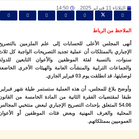
ا
و
11 فبراير 2025
14:50
ف
د
أ
حظ من الرباط
إف
را
المجلس الأعلى للحسابات إلى علم الملزمين بالتصريح
إي
ري بالممتلكات أن عملية تجديد التصريحات الواجبة كل ثلاث
ت
ح
، بالنسبة لفئة الموظفين والأعوان التابعين للدولة
ف
اعات الترابية والمنشآت العامة والهيئات الأخرى الخاضعة
ا
قد انطلقت يوم 03 فبراير الجاري.
خ
ج
 بلاغ للمجلس، أن هذه العملية ستستمر طيلة شهر فبراير،
و
لمقتضيات الفقرة الثانية من المادة الخامسة من القانون
ر
ا
54.06 المتعلق بإحداث التصريح الإجباري لبعض منتخبي المجالس
ا
ية والغرف المهنية وبعض فئات الموظفين أو الأعوان
ن
يين بممتلكاتهم.
أ
ي
ص