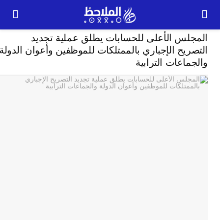
مجتمع
لس الأعلى للحسابات يطلق عملية تجديد
24
يح الإجباري بالممتلكات للموظفين وأعوان الدولة
اعات الترابية
ساعة
بل
ت
ته
ل
م
ا
بع
ا
ا
ي
ط
ا