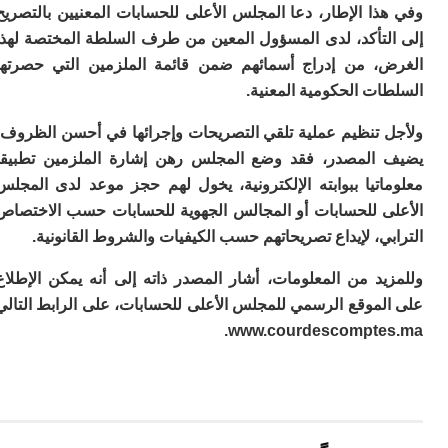
ت
ا الإطار، دعا المجلس الأعلى للحسابات المعنيين بالتصريح
ا
لتأكد، لدى المسؤول المعين من طرف السلطة المختصة لهذا
ا
ب
، من إدراج أسمائهم ضمن قائمة الملزمين التي حصرتها
ق
ت الحكومية المعنية.
ه
م
 تنظيم عملية تلقي التصريحات وإجرائها في أحسن الظروف،
و
المصدر، فقد وضع المجلس رهن إشارة الملزمين تطبيقا
ي
اتيا ببوابته الإلكترونية، يخول لهم حجز موعد لدى المجلس
م
م
ى للحسابات أو المجالس الجهوية للحسابات حسب الاختصاص
ا
ي، لإيداع تصريحاتهم حسب الكيفيات والشروط القانونية.
و
م
يد من المعلومات، أشار المصدر ذاته إلى أنه يمكن الإطلاع
ر
ا
لموقع الرسمي للمجلس الأعلى للحسابات، على الرابط التالي
ن
www.courdescompte
ال
ب
ب
ي
با
ج