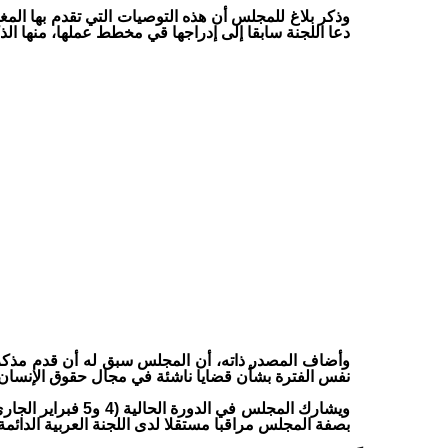
وذكر بلاغ للمجلس أن هذه التوصيات التي تقدم بها المغ
دعا اللجنة سابقا إلى إدراجها قي مخطط عملها، منها ال
نفس الفترة بشأن قضايا ناشئة في مجال حقوق الإنسان.
ويشارك المجلس في
بصفة المجلس مراقبا مستقلا لدى اللجنة العربية الدائمة