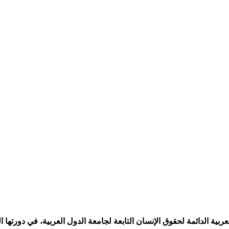
لتابعة لجامعة الدول العربية، في دورتها الـ55 المنعقدة على مدى يومين بالكويت، لتوصيات تقدم بها المغرب