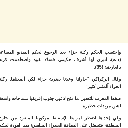
ا
ال
ل
ال
ال
ا
ب
م
ب
ب الحكم ركلة جزاء بعد الرجوع لحكم الفيديو المساعد
ي
ت
var)، انبرى لها أشرف حكيمي فسدّد بقوة واصطدمت كرته
ر
 (85).
كو
بل
الركراكي “حاولنا وعدنا بضربة جزاء لكن أضعناها. ركلة
ت
 آلمتني كثير”.
ته
ل
لمغرب للتعديل ما منح لاعبي جنوب إفريقيا مساحات واسعة
م
ا
رتدات خطيرة.
بع
ا
حداها اضطر امرابط لإسقاط موكوينا المنفرد من خارج
ة، فتحصّل على البطاقة الحمراء المباشرة بعد العودة لحكم