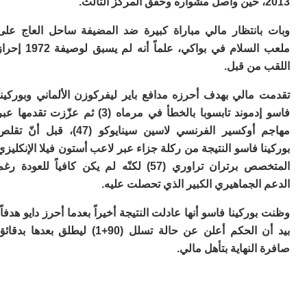
بانتظار مالي مباراة كبيرة ضد المضيفة ساحل العاج على
ملعب السلام في بواكي، علماً أنه لم يسبق لوصيفة 1972 إحراز
 من قبل.
 مالي بهدف أحرزه مدافع باير ليفركوزن الألماني وبوركينا
فاسو إدموند تابسوبا بالخطأ في مرماه (3) ثم عزّزت تقدمها عبر
مهاجم أوكسير الفرنسي لاسين سينايوكو (47)، قبل أنّ تقلص
ا فاسو النتيجة من ركلة جزاء عبر لاعب أستون فيلا الإنكليزي
المتخصص برتران تراوري (57) لكنّه لم يكن كافياً للعودة رغم
الجماهيري الكبير الذي تحصلت عليه.
وركينا فاسو أنها عادلت النتيجة أخيراً بعدما أحرز دايو هدفاً،
بيد أن الحكم أعلن عن حالة تسلل (90+1) ليطلق بعدها بدقائق
النهاية بتأهل مالي.