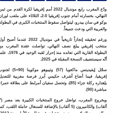
ا
ي
ودّع المغرب رابع مونديال 2022 أمم إفريقيا لكرة القدم من ثمن
ب
ته
النهائي، بخسارته أمام جنوب إفريقيا 0-2، الثلاثاء على ملعب لوران
إ
في سان بيدرو، ليتواصل سقوط المنتخبات الكبرى في البطولة
ر
ية التي ودعت جميعاً.
ك
دي
ب
ورغم تحقيقه إنجازاً تاريخياً في مونديال 2022 عندما أصبح أول
ع
 إفريقي يبلغ نصف النهائي، تواصلت عقدة المغرب مع
ا
البطولة القارية التي تعانده منذ إحراز لقبه الوحيد في 1976، علماً
ت
يستضيف النسخة المقبلة في 2025.
ي
أ
سجّل إيفيدينس ماكغوبا (57) وتيبوهو موكوينا (90+5) لجنوب
تن
لت
يا، فيما أضاع أشرف حكيمي أبرز فرصة مغربية للتعديل
ح
بإهداره ركلة جزاء (85)، وتحصل سفيان أمرابط على بطاقة حمراء
ا
90).
ع
ا
ال
وبخروج المغرب، تواصَل خروج المنتخبات الكبيرة بعد مصر (7
با
ألقاب) والكاميرون (5 ألقاب) بالإضافة للسنغال حاملة اللقب، كما
ن