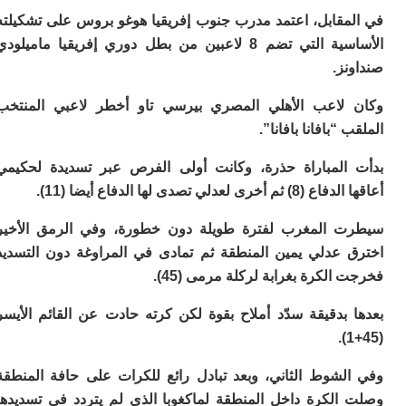
م
مقابل، اعتمد مدرب جنوب إفريقيا هوغو بروس على تشكيلته
س
الأساسية التي تضم 8 لاعبين من بطل دوري إفريقيا ماميلودي
إس
ز.
با
تن
لاعب الأهلي المصري بيرسي تاو أخطر لاعبي المنتخب
ال
م
“بافانا بافانا”.
أ
ال
المباراة حذرة، وكانت أولى الفرص عبر تسديدة لحكيمي
إ
رى لعدلي تصدى لها الدفاع أيضا (11).
س
وم
 المغرب لفترة طويلة دون خطورة، وفي الرمق الأخير
إ
 عدلي يمين المنطقة ثم تمادى في المراوغة دون التسديد
ج
ل
الكرة بغرابة لركلة مرمى (45).
ال
ت
 بدقيقة سدّد أملاح بقوة لكن كرته حادت عن القائم الأيسر
م
ح
ا
ا
لشوط الثاني، وبعد تبادل رائع للكرات على حافة المنطقة
ل
الكرة داخل المنطقة لماكغوبا الذي لم يتردد في تسديدها