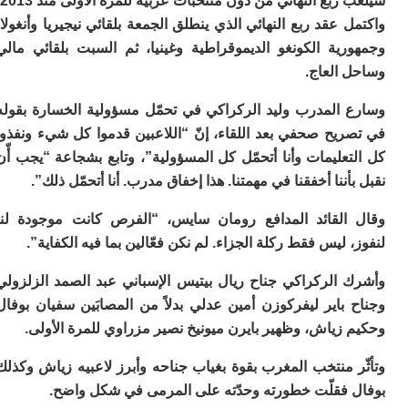
 ربع النهائي من دون منتخبات عربية للمرة الأولى منذ 2013.
ا
 عقد ربع النهائي الذي ينطلق الجمعة بلقائي نيجيريا وأنغولا،
ز
ا
رية الكونغو الديموقراطية وغينيا، ثم السبت بلقائي مالي
أ
 العاج.
ا
ص
 المدرب وليد الركراكي في تحمّل مسؤولية الخسارة بقوله
ا
ف
ريح صحفي بعد اللقاء، إنّ “اللاعبين قدموا كل شيء ونفذوا
ال
عليمات وأنا أتحمّل كل المسؤولية”، وتابع بشجاعة “يجب أّن
ا
أننا أخفقنا في مهمتنا. هذا إخفاق مدرب. أنا أتحمّل ذلك”.
ب
و
القائد المدافع رومان سايس، “الفرص كانت موجودة لنا
ل
 ليس فقط ركلة الجزاء. لم نكن فعّالين بما فيه الكفاية”.
ا
ي
ب
 الركراكي جناح ريال بيتيس الإسباني عبد الصمد الزلزولي
ح
باير ليفركوزن أمين عدلي بدلاً من المصابَين سفيان بوفال
ت
زياش، وظهير بايرن ميونيخ نصير مزراوي للمرة الأولى.
م
7
 منتخب المغرب بقوة بغياب جناحه وأبرز لاعبيه زياش وكذلك
م
و
 فقلّت خطورته وحدّته على المرمى في شكل واضح.
ر