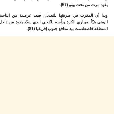
ا
رت من تحت بونو (57).
ب
ي
أن المغرب في طريقها للتعديل، فبعد عرضية من الناحية
ع
 هيّأ صيباري الكرة برأسه للكعبي الذي سدّد بقوة من داخل
ا
إ
ة فاصطدمت بيد مدافع جنوب إفريقيا (81).
ط
و
مب
ال
ب
ا
ت
ع
اع
“ف
و
د
لإ
ا
ض
أ