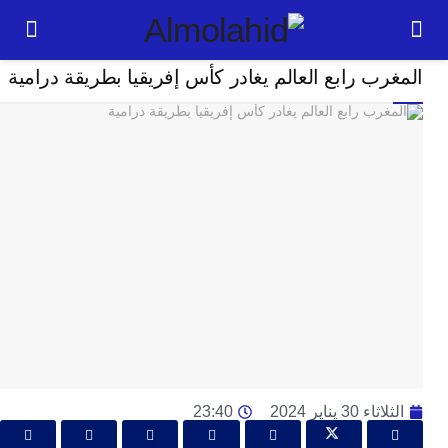
رياضة
ب رابع العالم يغادر كأس إفريقيا بطريقة درامية
24
ساعة
ت
ا
وت
و
ج
ال
با
م
لت
ا
ا
30 يناير 2024
23:40
جل