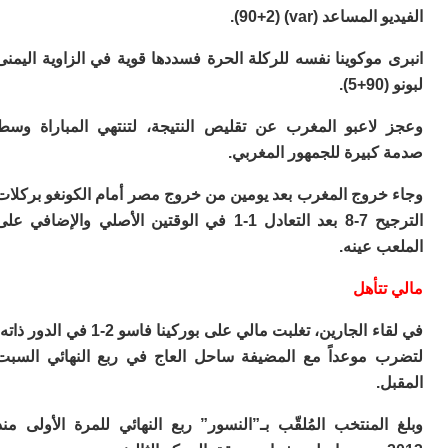
مساعد (var) (90+2).
موكوينا نفسه للركلة الحرة فسددها قوية في الزاوية اليمنى
.
لاعبو المغرب عن تقليص النتيجة، لتنتهي المباراة وسط
كبيرة للجمهور المغربي.
خروج المغرب بعد يومين من خروج مصر أمام الكونغو بركلات
الترجيح 7-8 بعد التعادل 1-1 في الوقتين الأصلي والإضافي على
 عينه.
تتأهل
في لقاء الجارين، تغلبت مالي على بوركينا فاسو 2-1 في الدور ذاته،
 موعداً مع المضيفة ساحل العاج في ربع النهائي السبت
.
لمنتخب المُلقّب بـ”النسور” ربع النهائي للمرة الأولى منذ