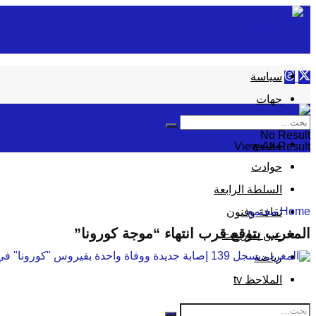
سياسة
جهات
إقتصاد
No Result
مجتمع
View All Result
حوادث
السلطة الرابعة
Home
مجتمع
ثقافة وفنون
المغرب يتوقع قرب انتهاء “موجة كورونا”
عين تمازيغت
رياضة
الملاحظ tv