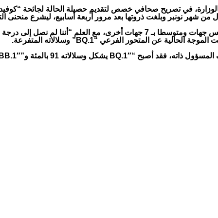
وأضاف أن مستوى انتشار الفيروس يعد في الوقت الحالي ضعيفا بخمس جهات ومتوسطا ب
ة عن المتحور الفرعي “BQ.1” وسلالاته المتفرعة.