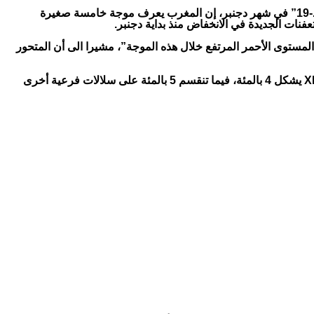
وقال معاذ المرابط، منسق المركز الوطني لعمليات الطوارئ العامة بالوزارة، في تصريح صحافي خصص لتقديم حصيلة الحالة لجائحة “كوفيد-19” في شهر دجنبر، إن المغرب يعرف موجة خامسة صغيرة
ـ 7 جهات أخرى، مع العلم “أننا لم نصل إلى درجة المستوى الأحمر المرتفع خلال هذه الموجة”، مشيرا الى أن المتحور
ووفقا لمعطيات المختبرات الوطنية المرجعية للرصد الجينومي، يضيف المسؤول ذاته، فقد أصبح “BQ.1″ يشكل وسلالاته 91 بالمئة و”XBB.1″ يشكل 4 بالمئة، فيما تنقسم 5 بالمئة على سلالات فرعية أخرى