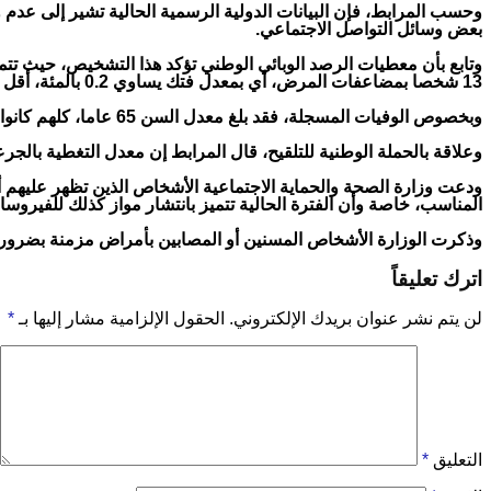
وحسب المرابط، فإن البيانات الدولية الرسمية الحالية تشير إلى عد
بعض وسائل التواصل الاجتماعي.
13 شخصا بمضاعفات المرض، أي بمعدل فتك يساوي 0.2 بالمئة، أقل 3 مرات من مؤشر الفتك المسجل خلال موجة “أومكرون” الأولى التي عرفت فتكا يساوي 0.6 بالمئة.
وبخصوص الوفيات المسجلة، فقد بلغ معدل السن 65 عاما، كلهم كانوا مصابين بأمراض مزمنة وهشاشة مناعية وليس بينهم من تلقى الجرعة اللقاحية التذكيرية.
وعلاقة بالحملة الوطنية للتلقيح، قال المرابط إن معدل التغطية بالجرعة المعززة بلغ 18.7 في المئة من مجموع المواطنات والمواطنين، كما تلقى أزيد من 57.700 
ودعت وزارة الصحة والحماية الاجتماعية الأشخاص الذين تظهر عليهم 
المناسب، خاصة وأن الفترة الحالية تتميز بانتشار مواز كذلك للفيروسا
وذكرت الوزارة الأشخاص المسنين أو المصابين بأمراض مزمنة بضرورة استكما
اترك تعليقاً
لن يتم نشر عنوان بريدك الإلكتروني.
الحقول الإلزامية مشار إليها بـ
*
التعليق
*