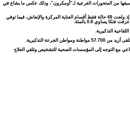
ا سبقها من المتحورات الفرعية لـ”أومكرون”، وذلك عكس ما يشاع في
وتابع بأن معطيات الرصد الوبائي الوطني تؤكد هذا التشخيص، حيث تتميز الموجة الحالية، بالخصوص، بانخفاض مهم لمستوى الضراوة والفتك، إذ ولجت 49 حالة فقط أقسام العناية المركزة والإنعاش، فيما توفي
ماعي مع التوجه إلى المؤسسات الصحية للتشخيص وتلقي العلاج