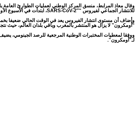
للانتشار الجماعي لفيروس “SARS-CoV-2″، ابتدأت في الأسبوع الأول من شهر نونبر وبلغت ذروتها بعد مرور أربعة أسابيع، ليشرع منحنى التعفنات الجديدة في الانخفاض منذ بداية دجنبر.
“أومكرون” لا يزال هو المنتشر بالمغرب وباقي بلدان العالم، حيث نتجت الموجة الحالي
لـ”أومكرون”.