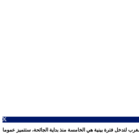
وقع أن تنتهي الموجة الحالية لـ”كوفيد-19″ في الأيام القليلة القادمة في المغرب لتدخل فترة بينية هي الخامسة منذ بداية الجائحة، ستتميز عموما