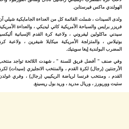
ا
ندي ماكس فيرستابن.
ز
ا
لسيدات ، شملت القائمة كل من العداءة الجامايكية شيلي آن
أ
ا
برايس والسباحة الأمريكية كاتي ليديكي ، والعداءة الأمريكية
ص
 ماكلولين ليفروني ، ولاعبة كرة القدم الإسبانية أليكسيا
ا
اس ، والمتزلجة الأمريكية ميكايلا شيفرين ، ولاعبة كرة
ف
ال
 البولندية إيغا سويتيك.
ا
ب
نف ” أفضل فريق للسنة ” ، شهدت اللائحة تواجد منتخب
و
تين (رجال) لكرة القدم ، والمنتخب الانجليزي (سيدات) لكرة
ل
 ، ومنتخب فرنسا لرياضة الريكيبي (رجال) ، وفري غولدن
ا
ي
وريورز ، وريال مدريد ، وريد بول ريسينغ.
ب
ح
ت
م
7
م
و
ر