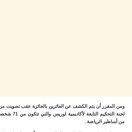
م
س
إس
با
تن
ال
م
أ
ال
إ
س
وم
إ
ج
ل
ال
ت
م
لمقرر أن يتم الكشف عن الفائزين بالجائزة عقب تصويت من
ح
لجنة التحكيم التابعة لأكاديمية لوريس والتي تتكون من 71 شخصا
ا
ا
طير الرياضة .
ل