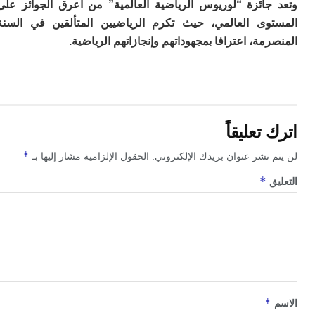
ا
جائزة “لوريوس الرياضية العالمية” من أعرق الجوائز على
ب
وى العالمي، حيث تكرم الرياضيين المتألقين في السنة
ي
مة، اعترافا بمجهوداتهم وإنجازاتهم الرياضية.
ع
ا
إ
ط
و
مب
تعليقاً
ال
ب
*
 نشر عنوان بريدك الإلكتروني.
الحقول الإلزامية مشار إليها بـ
ا
ت
*
ق
ع
اع
“ف
و
د
لإ
ا
ض
*
أ