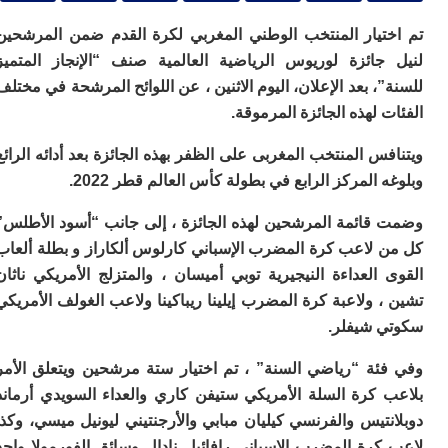
ا
ي
تيار المنتخب الوطني المغربي لكرة القدم ضمن المرشحين
ب
جائزة لوريوس الرياضية العالمية صنف “الإنجاز المتميز
ته
إ
، بعد الإعلان، اليوم الاثنين ، عن اللوائح المرشحة في مختلف
ر
 لهذه الجائزة المرموقة.
ك
دي
س المنتخب المغربى على الظفر بهذه الجائزة بعد أدائه الرائع
ب
ع
 المركز الرابع في بطولة كأس العالم قطر 2022.
ا
قائمة المرشحين لهذه الجائزة ، إلى جانب “أسود الأطلس”
ت
ي
 لاعب كرة المضرب الإسباني كارلوس ألكاراز و بطلة ألعاب
أ
العداءة النيجيرية توبي أميسان ، والمتزلج الأمريكي ناثان
تن
لت
 ولاعبة كرة المضرب إيلينا ريباكينا ولاعب الغولف الأمريكي
ح
 شيفلر.
ا
ع
ئة “رياضي السنة” ، تم اختيار ستة مرشحين ويتعلق الأمر
ا
ال
 كرة السلة الأمريكي ستيفن كاري والعداء السويدي أرماند
با
تيس والفرنسي كيليان مبابي والأرجنتيني ليونيل ميسي، وكذا
ن
كرة المضرب الإسباني رافائيل نادال وسائق الفورمولا واحد