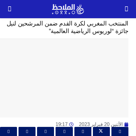
رياضة
تخب المغربي لكرة القدم ضمن المرشحين لنيل
24
 “لوريوس الرياضية العالمية”
ساعة
ت
ا
وت
و
ج
ال
با
م
لت
ا
ا
2 فبراير 2023
19:17
جل