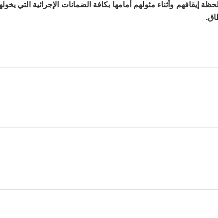
ظة إيقافهم وأثناء مثولهم أمامها بكافة الضمانات الإجرائية التي يخولها
اق.