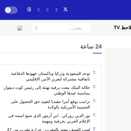
احظ TV
24 ساعة
توحد السعودية وتركيا وباكستان جهودها الدفاعية
باتفاقية مشتركة لتعزيز الأمن الإقليمي
جلالة الملك يبعث برقية تهنئة إلى رئيس كوت ديفوار
بمناسبة عيدها الوطني
ترامب يوقع أمرا تنفيذيا لتقييد حق الحصول على
الجنسية الأمريكية بالولادة
نور الدين زوركي.. ابن أزمور الذي صنع اسمه في
الإعلام العربي بحرفية ومهنية
لهيب الصيف يشتد بالمغرب.. حرارة تقترب من 47