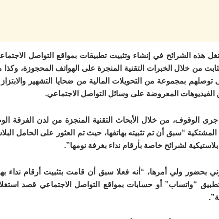
تغل هذه الشرائح في إنشاء وتثبيت تطبيقات بمواقع التواصل الاجتماع
لثابت من خلال الخبرات التقنية المنجرة على الهواتف المحجوزة، وكذا م
 توصلهم بمجموعة من التحويلات المالية من ضحايا التشهير والابتزاز
الفيديوهات المعروضة على وسائل التواصل الاجتماعي.
د جرى الوقوف، من خلال الأبحاث التقنية المنجزة من لدن الفرقة ال
المشتكية “سبق أن تم تثبيته بهاتفها، حيث تم العثور على الحامل البل
استيكية لشرائح خاصة بأرقام نداء بغرفة نومها”.
ني بحضور ولي أمرها، “أنه فعلا سبق أن قامت بتثبيت أرقام نداء بهات
طبيق “واتساب” أو حسابات بمواقع التواصل الاجتماعي قصد استغلال
ة”.