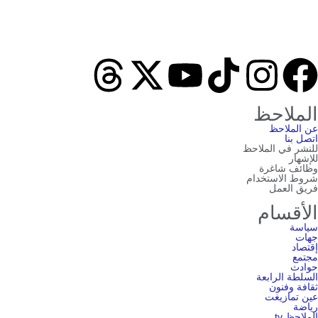
الملاحظ
عن الملاحظ
اتصل بنا
للنشر في الملاحظ
للإشهار
وظائف شاغرة
شروط الاستخدام
فريق العمل
الأقسام
سياسة
جهات
إقتصاد
مجتمع
حوادث
السلطة الرابعة
ثقافة وفنون
عين تمازيغت
رياضة
الملاحظ tv