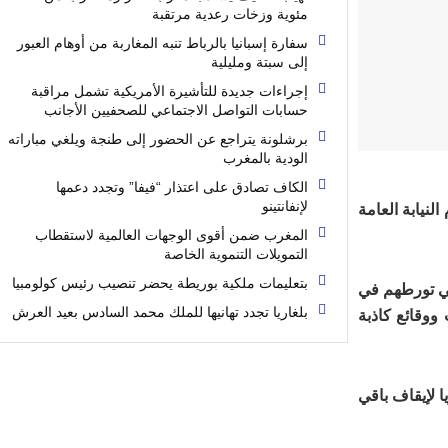
مئوية وزخات رعدية مرتقبة
سفارة إسبانيا بالرباط تنبه المغاربة من أوهام العبور
إلى سبتة ومليلية
إجراءات جديدة للتأشيرة الأمريكية تشمل مراقبة
حسابات التواصل الاجتماعي للصحفيين الأجانب
برشلونة يتراجع عن الحضور إلى طنجة ويلغي مباراته
الودية بالمغرب
الكاف تصادق على اعتذار “فيفا” وتجدد دعمها
لإنفانتينو
لنيابة العامة
المغرب ضمن أقوى الوجهات العالمية لاستقطاب
التمويلات التنموية الخاصة
بتعليمات ملكية بوريطة يحضر تنصيب رئيس كولومبيا
في تورطهم في
بلغاريا تجدد تهانيها للملك محمد السادس بعيد العرش
ووقائع كاذبة
 لإيقاف باقي