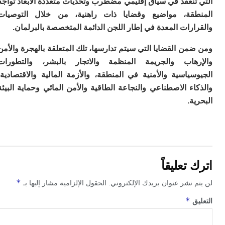
نعقد في سياق إقليمي مضطرب وتحديات متعددة الأبعاد تواجه
م
قة، مواضيع وقضايا ذات راهنية، من خلال التوصيات
س
رات المعدة في إطار اللجن الدائمة المتخصصة بالبرلمان.
إس
با
ن القضايا التي سيتم تدارسها، تلك المتعلقة بالهجرة والأمن
تن
ال
هاب والجريمة المنظمة والاتجار بالبشر، والتطورات
م
ياسية والأمنية في المنطقة، والأزمة المالية والاقتصادية،
أ
ء الاصطناعي والنجاعة الطاقية والأمن المائي وحماية البيئة
ال
إ
ة.
س
وم
إ
ج
ل
ال
تعليقاً
ت
م
*
 نشر عنوان بريدك الإلكتروني.
الحقول الإلزامية مشار إليها بـ
ح
ا
*
ق
ا
ل