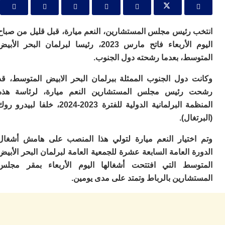
ا
ي
ب
ته
 رئيس مجلس المستشارين، النعم ميارة، قبل قليل من صباح
إ
اليوم الأربعاء فاتح مارس 2023، رئيسا لبرلمان البحر الأبيض
ر
سط، بعدما رشحته دول الجنوب.
ك
دي
 دول الجنوب الممثلة ببرلمان البحر الابيض المتوسط، قد
ب
ع
رئيس مجلس المستشارين النعم ميارة، لرئاسة هذه
ا
المنظمة البرلمانية الدولية للفترة 2023-2024، خلفا لبيدرو روك
ت
غال).
ي
أ
ختيار النعم ميارة لتولي هذا المنصب على هامش أشغال
تن
لت
 العامة السابعة عشرة للجمعية العامة لبرلمان البحر الأبيض
ح
سط التي افتتحت أشغالها اليوم الأربعاء بمقر مجلس
ا
شارين بالرباط وتمتد على مدى يومين.
ع
ا
ال
با
ن