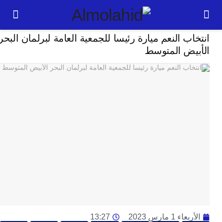
سياسة
ب النعم ميارة رئيسا للجمعية العامة لبرلمان البحر
24
يض المتوسط
ساعة
ت
ا
وت
و
ج
ال
با
م
لت
ا
ا
جل
ء 1 مارس 2023
13:27