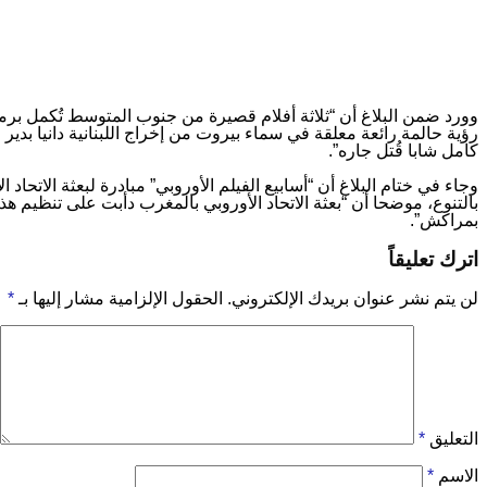
وورد ضمن البلاغ أن “ثلاثة أفلام قصيرة من جنوب المتوسط تُكمل برم
رؤية حالمة رائعة معلقة في سماء بيروت من إخراج اللبنانية دانيا بد
كامل شابا قُتل جاره”.
وجاء في ختام البلاغ أن “أسابيع الفيلم الأوروبي” مبادرة لبعثة الاتحا
بمراكش”.
اترك تعليقاً
لن يتم نشر عنوان بريدك الإلكتروني.
الحقول الإلزامية مشار إليها بـ
*
التعليق
*
الاسم
*