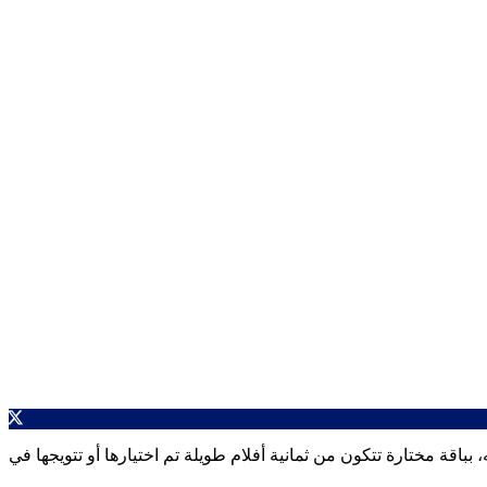
بالمغرب” أن الدورة التاسعة والعشرين ستعود، خلال الفترة من 7 دجنبر الجاري إلى الـ21 من الشهر ذاته، بباقة مختارة تتكون من ثمانية أفلام طويلة تم اختيارها أو تتويجها في