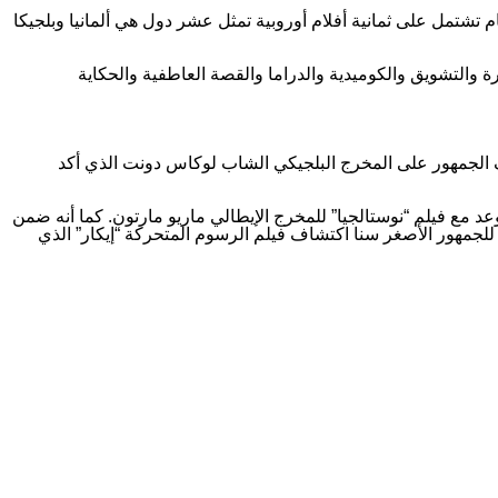
عام تشتمل على ثمانية أفلام أوروبية تمثل عشر دول هي ألمانيا وبلجيكا
ة والتشويق والكوميدية والدراما والقصة العاطفية والحكاية
 الجمهور على المخرج البلجيكي الشاب لوكاس دونت الذي أكد
 مع فيلم “نوستالجيا” للمخرج الإيطالي ماريو مارتون. كما أنه ضمن
رة، ويمكن للجمهور الأصغر سنا اكتشاف فيلم الرسوم المتحركة “إيكار” الذي