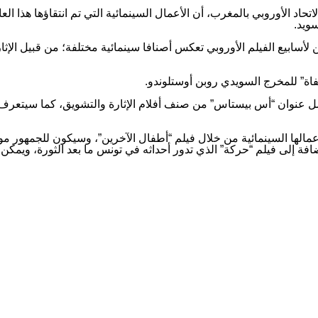
اتحاد الأوروبي بالمغرب، أن الأعمال السينمائية التي تم انتقاؤها هذا ال
سويد.
لأسابيع الفيلم الأوروبي تعكس أصنافا سينمائية مختلفة؛ من قبيل الإثار
صفاة” للمخرج السويدي روبن أوستلوندو.
مل عنوان “أس بيستاس” من صنف أفلام الإثارة والتشويق، كما سيتعرف
الها السينمائية من خلال فيلم “أطفال الآخرين”، وسيكون للجمهور موعد
 كريستيان مونجيو، إضافة إلى فيلم “حركة” الذي تدور أحداثه في تونس ما بعد الثو