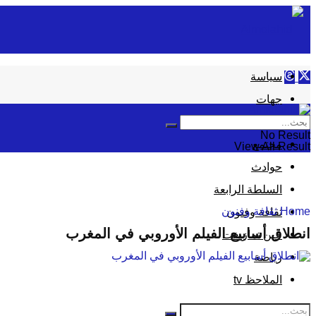
سياسة
جهات
إقتصاد
No Result
مجتمع
View All Result
حوادث
السلطة الرابعة
Home
ثقافة وفنون
ثقافة وفنون
انطلاق أسابيع الفيلم الأوروبي في المغرب
عين تمازيغت
رياضة
الملاحظ tv