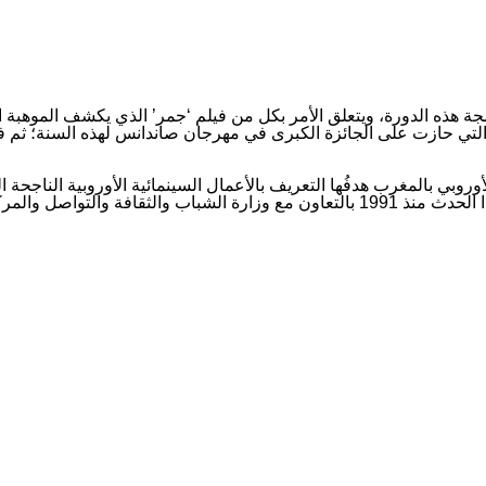
جة هذه الدورة، ويتعلق الأمر بكل من فيلم ‘جمر’ الذي يكشف الموهبة
ير التي حازت على الجائزة الكبرى في مهرجان صاندانس لهذه السنة؛ ثم 
د الأوروبي بالمغرب هدفُها التعريف بالأعمال السينمائية الأوروبية النا
بالتنوع، موضحا أن “بعثة الاتحاد الأوروبي بالمغرب دأبت على تنظيم هذا الحدث منذ 1991 ب