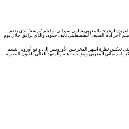
 الفريدة لمخرجه المغربي سامي سيدالي، وفيلم ‘ورشة’ الذي يقدم
فيلم ‘آخر أيام الصيف’ للفلسطيني نايف حمود، والذي يرافق خلال يوم
جحة التي تعكس نظرة أشهر المخرجين الأوروبيين إلى واقع أوروبي يتسم
التعاون مع وزارة الشباب والثقافة والتواصل والمركز السينمائي المغربي ومؤسسة هبة والمعهد العالي للفنون البصرية