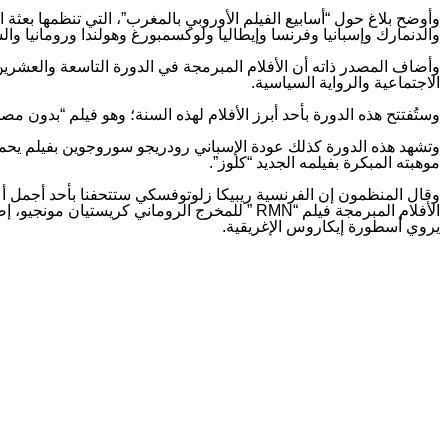
وأوضح بلاغ حول “أسابيع الفيلم الأوروبي بالمغرب”، التي تنظمها بعثة ال
والدنمارك وإسبانيا وفرنسا وإيطاليا ولوكسمبورغ وهولندا ورومانيا وال
وأضاف المصدر ذاته أن الأفلام المبرمجة في الدورة التاسعة والعشرين 
الاجتماعية والرواية السياسية.
وستُفتتح هذه الدورة بأحد أبرز الأفلام لهذه السنة؛ وهو فيلم “بدون م
وتشهد هذه الدورة كذلك عودة الإسباني رودريجو سوروجوين بفيلم يح
موهبته المبكرة بفيلمه الجديد “كلوز”.
وقال المنظمون إن الفرنسية ريبيكا زلوتوفسكي ستتحفنا بأحد أجمل أعم
الأفلام المبرمجة فيلم “RMN ” للمخرج الروماني
يروي أسطورة إيكاروس الإغريقية.