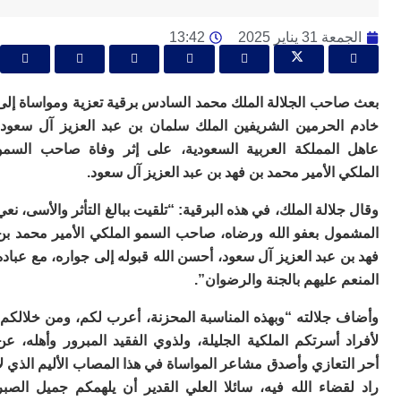
ا
ي
31 يناير 2025
13:42
ب
ته
إ
ر
احب الجلالة الملك محمد السادس برقية تعزية ومواساة إلى
ك
دي
الحرمين الشريفين الملك سلمان بن عبد العزيز آل سعود،
ب
المملكة العربية السعودية، على إثر وفاة صاحب السمو
ع
 الأمير محمد بن فهد بن عبد العزيز آل سعود.
ا
ت
لالة الملك، في هذه البرقية: “تلقيت ببالغ التأثر والأسى، نعي
ي
ول بعفو الله ورضاه، صاحب السمو الملكي الأمير محمد بن
أ
تن
 عبد العزيز آل سعود، أحسن الله قبوله إلى جواره، مع عباده
لت
 عليهم بالجنة والرضوان”.
ح
ا
 جلالته “وبهذه المناسبة المحزنة، أعرب لكم، ومن خلالكم،
ع
ا
 أسرتكم الملكية الجليلة، ولذوي الفقيد المبرور وأهله، عن
ال
تعازي وأصدق مشاعر المواساة في هذا المصاب الأليم الذي لا
با
قضاء الله فيه، سائلا العلي القدير أن يلهمكم جميل الصبر
ن