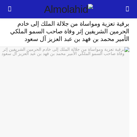
سياسة
 تعزية ومواساة من جلالة الملك إلى خادم
24
مين الشريفين إثر وفاة صاحب السمو الملكي
ر محمد بن فهد بن عبد العزيز آل سعود
ساعة
ت
ا
وت
و
ج
ال
با
م
لت
ا
ا
جل