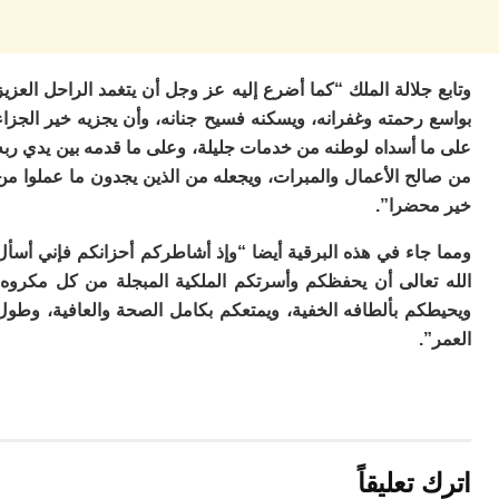
م
س
إس
با
جلالة الملك “كما أضرع إليه عز وجل أن يتغمد الراحل العزيز
تن
رحمته وغفرانه، ويسكنه فسيح جنانه، وأن يجزيه خير الجزاء
ال
ا أسداه لوطنه من خدمات جليلة، وعلى ما قدمه بين يدي ربه
م
أ
لح الأعمال والمبرات، ويجعله من الذين يجدون ما عملوا من
ال
حضرا”.
إ
س
جاء في هذه البرقية أيضا “وإذ أشاطركم أحزانكم فإني أسأل
وم
تعالى أن يحفظكم وأسرتكم الملكية المبجلة من كل مكروه،
إ
كم بألطافه الخفية، ويمتعكم بكامل الصحة والعافية، وطول
ج
ل
.
ال
ت
م
ح
ا
ا
تعليقاً
ل