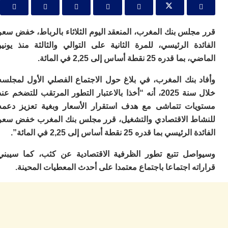
ا
ز
ا
أ
لس بنك المغرب، المنعقد اليوم الثلاثاء بالرباط، خفض سعر
ا
ة الرئيسي، للمرة الثانية على التوالي والثالثة منذ يونيو
ص
 25 نقطة أساس إلى 2,25 في المائة.
ا
ف
 بنك المغرب، في بلاغ حول الاجتماع الفصلي الأول لمجلسه
ال
ا
خلال سنة 2025، أنه “أخذا بالاعتبار التطور المرتقب للتضخم عند
ب
ات تتماشى مع هدف استقرار الأسعار وبغية تعزيز دعمه
و
ط الاقتصادي والتشغيل، قرر مجلس بنك المغرب خفض سعر
ل
سي بما قدره 25 نقطة أساس إلى 2,25 في المائة”.
ا
ي
ب
صل تتبع تطور الظرفية الاقتصادية عن كثب، كما سيبني
ح
ه اجتماعا باجتماع معتمدا على أحدث المعطيات المحينة.
ت
م
7
م
و
ر