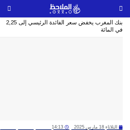
إقتصاد
بنك المغرب يخفض سعر الفائدة الرئيسي إلى 2,25
24
مائة
ساعة
ت
ي
أ
تن
لت
ح
ا
ع
ا
ال
با
ن
 18 مارس 2025
14:13