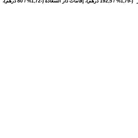
في المقابل، سجلت أقوى الانخفاضات من طرف “ستيام” (-2,07% / 650 درهم)، “أفما” (-1,94% / 1.164 درهم)، و”كوسومار” (-1,79% / 192,5 درهم)، إقامات دار السعادة (-1,72% / 80 درهم)،