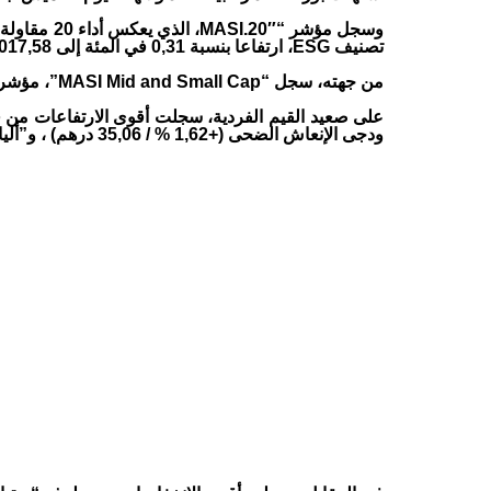
تصنيف ESG، ارتفاعا بنسبة 0,31 في المئة إلى 1.017,58 نقطة.
من جهته، سجل “MASI Mid and Small Cap”، مؤشر أداء أسعار المقاولات الصغيرة والمتوسطة المدرجة في البورصة، نموا بنسبة 0,13 في المئة إلى 1.359,39 نقطة.
ودجى الإنعاش الضحى (+1,62 % / 35,06 درهم) ، و”أليانس”(+1,54% / 330 درهم).