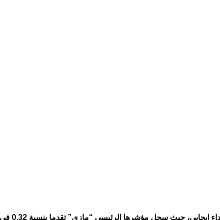
سجل مؤشرها الرئيسي “مازي” تقدما بنسبة 0,32 في المئة ليستقر عند 14.164,09 نقطة.