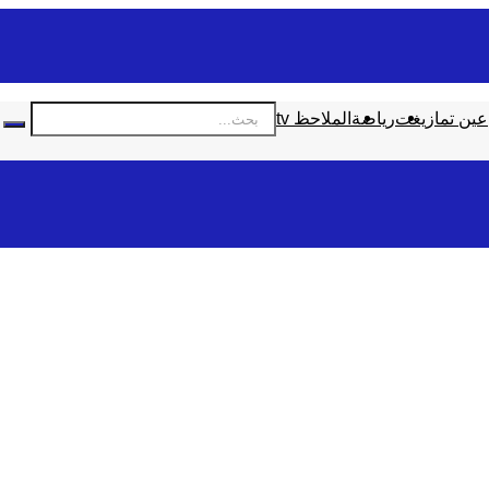
عين تمازيغت
رياضة
الملاحظ tv