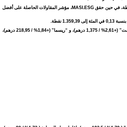
وسجل مؤشر “MASI.20″، الذي يعكس أداء 20 مقاولة مدرجة بالبورصة، ربجا بنسبة 0,32 في المئة ليستقر عند 1.140,21 نقطة، في حين حقق MASI.ESG، مؤشر المقاولات الحاصلة على أفضل
على صعيد القيم الفردية، سجلت أقوى الارتفاعات من قبل، “دلتا هولدينغ” (+4,54% / 54,99 درهم)، “الشركة المنجمية لتويست” (+2,61% / 1,375 درهم)، و “ريسما” (+1,84% / 218,95 درهم)،