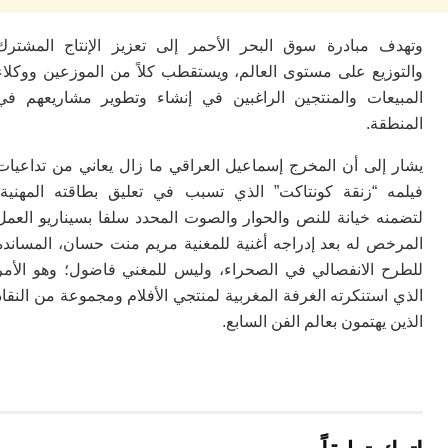
ل
ال
ال
 مبادرة سوق البحر الأحمر إلى تعزيز الإنتاج المشترك
ا
زيع على مستوى العالم، ويستقطب كلاً من الموزعين ووكلاء
ب
عات والمنتجين الراغبين في إنشاء وتطوير مشاريعهم في
م
ة.
ب
ي
إلى أن المخرج إسماعيل العراقي ما زال يعاني من تداعيات
ت
ر
 “زنقة كونتاكت” الذي تسبب في تعليق بطاقته المهنية،
كو
ه خيانة للنص والحوار والصوت المحدد سلفا بسيناريو العمل
بل
ص له بعد إدراجه أغنية للمغنية مريم منت حسان، المساندة
ت
 الانفصالي في الصحراء، وليس للمغني فاضول؛ وهو الأمر
ته
ل
ستنكرته الغرفة المغربية لمنتجي الأفلام ومجموعة من النقاد
م
يهتمون بعالم الفن السابع.
ا
بع
ا
ا
ي
ط