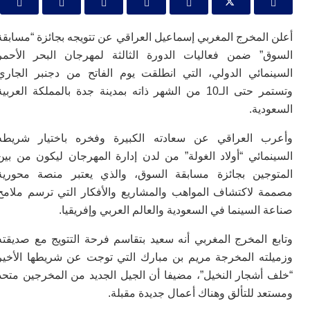
س
إس
با
لمخرج المغربي إسماعيل العراقي عن تتويجه بجائزة “مسابقة
تن
” ضمن فعاليات الدورة الثالثة لمهرجان البحر الأحمر
ال
م
مائي الدولي، التي انطلقت يوم الفاتح من دجنبر الجاري
أ
وتستمر حتى الـ10 من الشهر ذاته بمدينة جدة بالمملكة العربية
ال
إ
ية.
س
وم
 العراقي عن سعادته الكبيرة وفخره باختيار شريطه
إ
مائي “أولاد الغولة” من لدن إدارة المهرجان ليكون من بين
ج
جين بجائزة مسابقة السوق، والذي يعتبر منصة محورية
ل
 لاكتشاف المواهب والمشاريع والأفكار التي ترسم ملامح
ال
ت
السينما في السعودية والعالم العربي وإفريقيا.
م
ح
 المخرج المغربي أنه سعيد بتقاسم فرحة التتويج مع صديقته
ا
ته المخرجة مريم بن مبارك التي توجت عن شريطها الأخير
ا
ل
أشجار النخيل”، مضيفا أن الجيل الجديد من المخرجين متحد
ا
 للتألق وهناك أعمال جديدة مقبلة.
ب