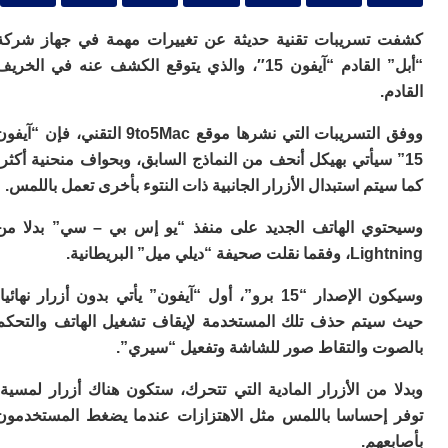
ا
ي
تسريبات تقنية حديثة عن تغييرات مهمة في جهاز شركة
ب
ته
“أبل” القادم “آيفون 15″، والذي يتوقع الكشف عنه في الخريف
إ
.
ر
ك
ووفق التسريبات التي نشرها موقع 9to5Mac التقني، فإن “آيفون
دي
ب
 سيأتي بهيكل أنحف من النماذج السابق، وبحواف منحنية أكثر،
ع
تم استبدال الأزرار الجانبية ذات النتوء بأخرى تعمل باللمس.
ا
ت
وي الهاتف الجديد على منفذ “يو إس بي – سي” بدلا من
ي
فة “ديلي ميل” البريطانية.
أ
تن
وسيكون الإصدار “15 برو”، أول “آيفون” يأتي بدون أزرار نهائيا،
لت
ح
يتم حذف تلك المستخدمة لإيقاف تشغيل الهاتف والتحكم
ا
ت والتقاط صور للشاشة وتفعيل “سيري”.
ع
ا
من الأزرار المادية التي تتحرك، ستكون هناك أزرار لمسية،
ال
با
إحساسا باللمس مثل الاهتزازات عندما يضغط المستخدمون
هم.
ن