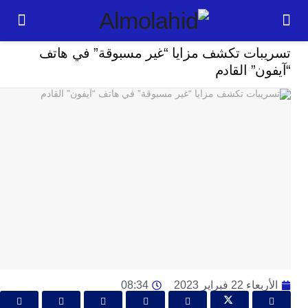
تكنلوجيا
بات تكشف مزايا “غير مسبوقة” في هاتف
24
ن” القادم
ساعة
ت
ا
وت
و
ج
ال
با
م
لت
ا
ا
 22 فبراير 2023
08:34
جل