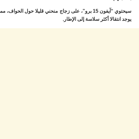
ا
ز
سيحتوي “آيفون 15 برو”، على زجاج منحني قليلا حول الحواف، مما
ا
نتقالا أكثر سلاسة إلى الإطار.
أ
ا
ص
ا
ف
ال
ا
ب
و
ل
ا
ي
ب
ح
ت
م
7
م
و
ر