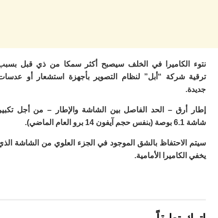
م
س
إس
با
تن
ال
الكاميرا في الخلف سيصبح أكثر سمكا من ذي قبل بسبب
م
أ
 شركة “أبل” لنظام التصوير بأجهزة استشعار أو عدسات
ال
إ
س
أرق – الحد الفاصل بين الشاشة والإطار – من أجل تكبير
وم
 الماضي).
إ
ج
الاحتفاظ بالشق الموجود في الجزء العلوي من الشاشة الذي
ل
ال
لكاميرا الأمامية.
ت
م
ح
ا
ا
ل