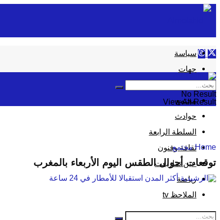
سياسة
جهات
إقتصاد
No Result
مجتمع
View All Result
حوادث
السلطة الرابعة
Home
مجتمع
ثقافة وفنون
توقعات أحوال الطقس اليوم الأربعاء بالمغرب
عين تمازيغت
رياضة
الملاحظ tv