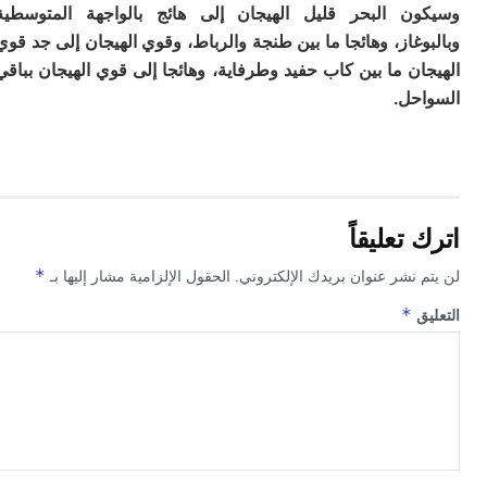
ت
ن البحر قليل الهيجان إلى هائج بالواجهة المتوسطية
ا
غاز، وهائجا ما بين طنجة والرباط، وقوي الهيجان إلى جد قوي
ا
ب
ن ما بين كاب حفيد وطرفاية، وهائجا إلى قوي الهيجان بباقي
ق
حل.
ه
م
و
ي
م
م
تعليقاً
ا
و
*
 نشر عنوان بريدك الإلكتروني.
الحقول الإلزامية مشار إليها بـ
م
ر
*
ق
ا
ن
ال
ب
ب
ي
با
ج