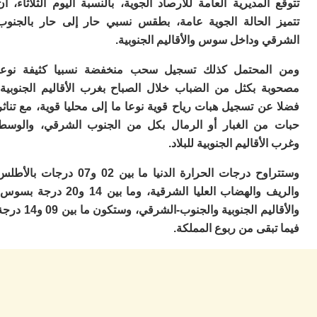
ا
المديرية العامة للأرصاد الجوية، بالنسبة اليوم الثلاثاء، أن
و
 الحالة الجوية عامة، بطقس نسبي حار إلى حار بالجنوب
ف
ي وداخل سوس والأقاليم الجنوبية.
د
أ
لمحتمل كذلك تسجيل سحب منخفضة نسبيا كثيفة نوعا
إف
ة بكثل من الضباب خلال الصباح بغرب الأقاليم الجنوبية،
را
إي
ن تسجيل هبات رياح قوية نوعا ما إلى محليا قوية، مع تناثر
ت
من الغبار أو الرمال بكل من الجنوب الشرقي، والوسط
ح
لأقاليم الجنوبية للبلاد.
ف
ا
وستتراوح درجات الحرارة الدنيا ما بين 02 و07 درجات بالأطلس
خ
والريف والهضاب العليا الشرقية، وما بين 14 و20 درجة بسوس،
ج
والأقاليم الجنوبية والجنوب-الشرقي، وستكون ما بين 09 و14 درجة
و
ر
بقى من ربوع المملكة.
ا
ا
ن
أ
ي
ص