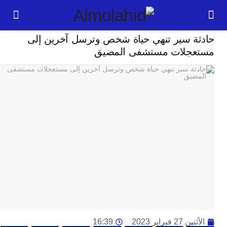
حوادث
ة سير تنهي حياة شخص وترسل آخرين إلى
24
عجلات مستشفى المضيق
ساعة
بل
ت
ته
ل
م
ا
بع
ا
ا
ي
ط
ا
2 فبراير 2023
16:39