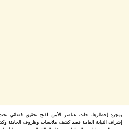
ب
ر
س
و
ف
س
ال
ق
ا
ب
ت
خ
س
س
أ
ب
إ
ا
م
م
 إخطارها، حلت عناصر الأمن لفتح تحقيق قضائي تحت
ال
 النيابة العامة قصد كشف ملابسات وظروف الحادثة وكذا
ا