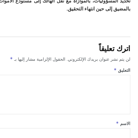
المسؤوليات، بالموازاة مع نقل الهالك إلى مستودع الأموات
ت
ا
ق إلى حين انتهاء التحقيق.
ا
ب
ق
ه
م
و
تعليقاً
ي
م
*
 نشر عنوان بريدك الإلكتروني.
الحقول الإلزامية مشار إليها بـ
م
ا
*
ق
و
م
ر
ا
ن
ال
ب
ب
*
ي
با
ج