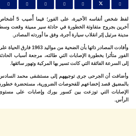
ا
و
ف
د
لفظ شخص أنفاسه الأخيرة، على الفور؛ فيما أًصيب 5 أشخاص
أ
 بجروح متفاوتة الخطورة في حادثة سير مميتة وقعت وسط
إف
مرتيل إثر انقلاب سيارة أجرة، وفق ما أوردته المصادر.
را
إي
وأفادت المصادر ذاتها بأن الضحية من مواليد 1963 فارق الحياة على
ت
متأثرا بخطورة الإصابات التي طالته، مرجعة أسباب الحادثة
ح
ف
سرعة الفائقة التي كانت تسير بها المركبة وتهور سائقها.
ا
ت أن الجرحى جرى توجيههم إلى مستشفى محمد السادس
خ
يق قصد إخضاعهم للفحوصات الضرورية، مستحضرة خطورة
ج
و
بات التي توزعت بين كسور بورك وإصابات على مستوى
ر
.
ا
ا
ن
أ
ي
ص