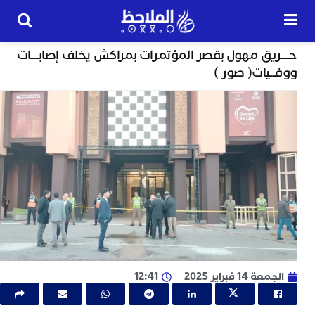
مجتمع
يق مهول بقصر المؤتمرات بمراكش يخلف إصابـــات
24
يات( صور )
ساعة
ن
ا
ز
ا
أ
ا
ص
ا
ف
ا
 14 فبراير 2025
12:41
ا
ب
و