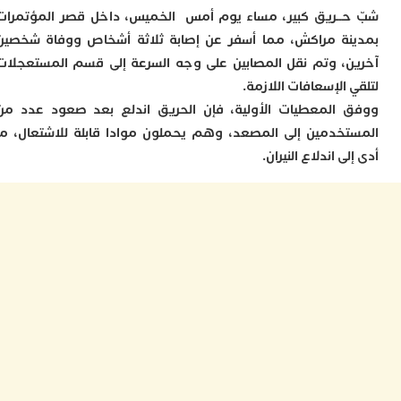
ــريق كبير، مساء يوم أمس الخميس، داخل قصر المؤتمرات
ل
ا
ة مراكش، مما أسفر عن إصابة ثلاثة أشخاص ووفاة شخصين
ي
، وتم نقل المصابين على وجه السرعة إلى قسم المستعجلات
ب
الإسعافات اللازمة.
ح
ت
المعطيات الأولية، فإن الحريق اندلع بعد صعود عدد من
م
خدمين إلى المصعد، وهم يحملون موادا قابلة للاشتعال، ما
7
ى اندلاع النيران.
م
و
ر
م
س
إ
ب
ت
ا
م
أ
ا
إ
س