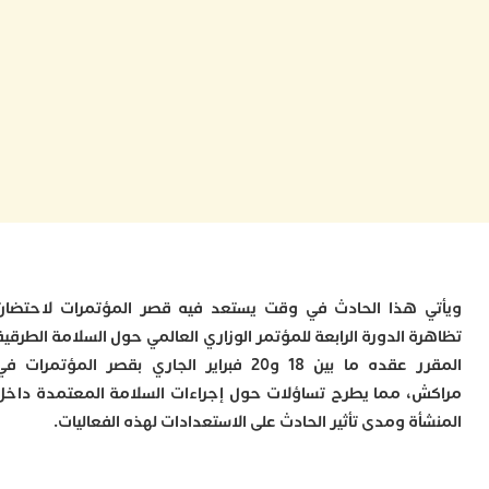
و
إ
ج
ل
ا
ت
م
ح
ا
ا
ل
ا
ب
ي
 هذا الحادث في وقت يستعد فيه قصر المؤتمرات لاحتضان
ع
 الدورة الرابعة للمؤتمر الوزاري العالمي حول السلامة الطرقية
ا
إ
المقرر عقده ما بين 18 و20 فبراير الجاري بقصر المؤتمرات في
ط
، مما يطرح تساؤلات حول إجراءات السلامة المعتمدة داخل
و
م
ة ومدى تأثير الحادث على الاستعدادات لهذه الفعاليات.
ا
ب