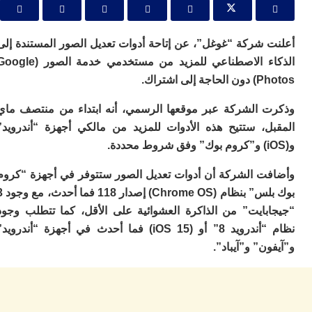
ت
ب
م
0
 شركة “غوغل”، عن إتاحة أدوات تعديل الصور المستندة إلى
م
الذكاء الاصطناعي للمزيد من مستخدمي خدمة الصور (Google
ا
لى اشتراك.
وا
و
 الشركة عبر موقعها الرسمي، أنه ابتداء من منتصف ماي
ع
ا
ل، ستتيح هذه الأدوات للمزيد من مالكي أجهزة “أندرويد”
ال
م
ق
ت الشركة أن أدوات تعديل الصور ستتوفر في أجهزة “كروم
ال
بوك بلس” بنظام (Chrome OS) إصدار 118 فما أحدث، مع وجود 3
7
ا
بايت” من الذاكرة العشوائية على الأقل، كما تتطلب وجود
ت
نظام “أندرويد 8” أو (iOS 15) فما أحدث في أجهزة “أندرويد”
ت
ن” و”آيباد”.
ا
ال
ا
غ
م