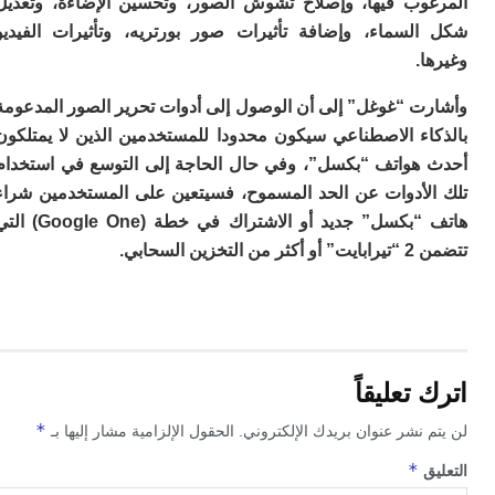
وب فيها، وإصلاح تشوش الصور، وتحسين الإضاءة، وتعديل
ب
ع
لسماء، وإضافة تأثيرات صور بورتريه، وتأثيرات الفيديو
“ف
.
ف
إن
ت “غوغل” إلى أن الوصول إلى أدوات تحرير الصور المدعومة
إن
ي
اء الاصطناعي سيكون محدودا للمستخدمين الذين لا يمتلكون
أ
هواتف “بكسل”، وفي حال الحاجة إلى التوسع في استخدام
م
لأدوات عن الحد المسموح، فسيتعين على المستخدمين شراء
ا
و
هاتف “بكسل” جديد أو الاشتراك في خطة (Google One) التي
ا
ين السحابي.
ت
إ
ال
ب
م
ق
تعليقاً
ع
ا
*
 نشر عنوان بريدك الإلكتروني.
الحقول الإلزامية مشار إليها بـ
ا
ع
*
ق
“