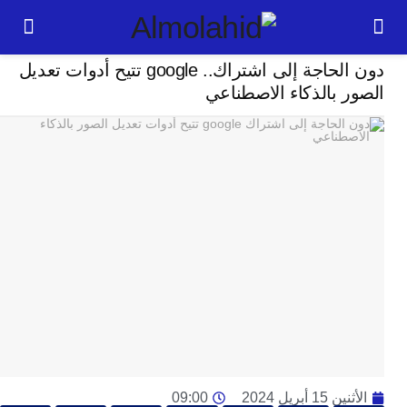
تكنلوجيا
دون الحاجة إلى اشتراك.. google تتيح أدوات تعديل
24
 بالذكاء الاصطناعي
ساعة
ب
ب
ي
با
ج
لع
س
ال
ع
ت
ال
إس
1 أبريل 2024
09:00