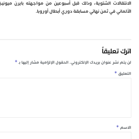
قالات الشتوية، وذلك قبل أسبوعين من مواجهته بايرن ميونيخ
ك
ني في ثمن نهائي مسابقة دوري أبطال أوروبا.
ب
ت
ت
ل
م
ا
ب
تعليقاً
ا
*
 نشر عنوان بريدك الإلكتروني.
الحقول الإلزامية مشار إليها بـ
ا
ي
*
ق
ط
ا
ا
و
ف
د
أ
إ
ر
*
إ
ت