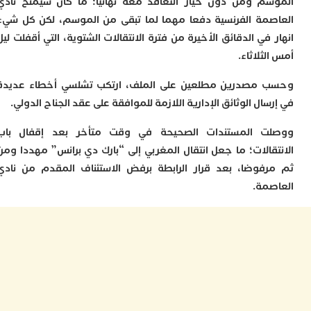
م ومن دون خيار التعاقد معه نهائيا؛ ما كان سيمنح نادي
و
مة الفرنسية دفعا مهما لما تبقى من الموسم، لكن كل شيء
إ
ج
في الدقائق الأخيرة من فترة الانتقالات الشتوية، التي أقفلت ليل
ل
ثلاثاء.
ا
ت
مصدرين مطلعين على الملف، ارتكب تشلسي أخطاء عديدة
م
ح
ال الوثائق الإدارية اللازمة للموافقة على عقد الجناح الدولي.
ا
ا
ت المستندات الصحيحة في وقت متأخر بعد إقفال باب
ل
قالات؛ ما جعل انتقال المغربي إلى “بارك دي برانس” مهددا ومن
ا
فوضا، بعد قرار الرابطة برفض الاستئناف المقدم من نادي
ب
مة.
ي
ع
ا
إ
ط
و
م
ا
ب