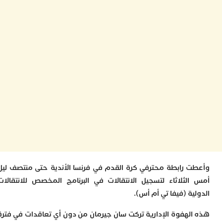
ا
ت
ع
ا
“
و
د
ل
ا
ض
أ
ا
ا
ل
ا
ا
ا
 رابطة محترفي كرة القدم في فرنسا الأندية حتى منتصف ليل
ب
لثلاثاء لتسجيل الانتقالات في البرنامج المخصص للانتقالات
م
ب
ة (فيفا تي أم أس).
ي
ت
لهفوة الإدارية تركت سان جيرمان من دون أي تعاقدات في فترة
ر