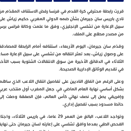
ل
رابطة محترفي كرة القدم في فرنسا رفض الاستئناف المقدّم من
ا
ي
باريس سان جيرمان بشأن ضمه الدولي المغربي حكيم زياش على
ب
الإعارة من تشلسي الإنجليزي، وفق ما علمت وكالة فرانس برس
ح
در مطلع على الملف.
ت
م
7
 سان جيرمان، اليوم الأربعاء، استئنافه أمام الرابطة للمصادقة
م
صول زياش، بعد تعثر انتقاله من تشلسي على سبيل الإعارة مساء
و
اء في الدقائق الأخيرة من سوق الانتقالات الشتوية بسبب التأخر
ر
م
يم الوثائق الإدارية الصحيحة.
س
الرغم من اتفاق الناديين على تفاصيل انتقال اللاعب الذي ساهم
إ
ب
أساسي نهاية العام الماضي في جعل المغرب أول منتخب عربي
ت
قي يصل إلى نصف نهائي كأس العالم، فإن الصفقة وصلت إلى
ا
مسدود بسبب تفصيل إداري.
م
أ
ا
وتواجد اللاعب، البالغ من العمر 29 عاما، في باريس الثلاثاء، واجتاز
إ
 الطبي بعدما وافق تشلسي على إعارته لسان جيرمان حتى نهاية
س