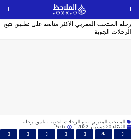
رياضة
المنتخب المغربي الاكثر متابعة على تطبيق تتبع
24
ات الجوية
ساعة
ت
ا
وت
و
ج
ال
با
م
لت
ا
نتخب المغربي
,
تتبع الرحلات الجوية
,
تطبيق
,
رحلة
ا
20 ديسمبر 2022
15:07
جل