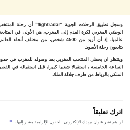
ا
ز
ا
أ
وسجل تطبيق الرحلات الجوية “flightradar” أن رحلة المنتخب
ا
ص
ي المغربي لكرة القدم إلى المغرب، هي الأولى في المتابعة
ا
عالميا، إذ أن أزيد من 4500 شخص، من مختلف أنحاء العالم،
ف
ن رحلة الأسود.
ال
ا
ب
ر ان يحظى المنتخب المغربي بعد وصوله للمغرب في حدود
و
 الخامسة ، استقبالا شعبيا كبيرا، قبل استقباله في القصر
ل
ي بالرباط من طرف جلالة الملك.
ا
ي
ب
ح
ت
م
تعليقاً
7
م
*
 نشر عنوان بريدك الإلكتروني.
الحقول الإلزامية مشار إليها بـ
و
ر