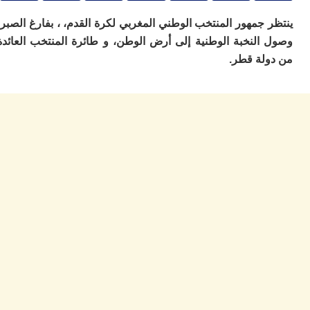
ا
ي
جمهور المنتخب الوطني المغربي لكرة القدم، ، بفارغ الصبر،
ب
النخبة الوطنية إلى أرض الوطن، و طائرة المنتخب العائدة
ته
إ
لة قطر.
ر
ك
دي
ب
ع
ا
ت
ي
أ
تن
لت
ح
ا
ع
ا
ال
با
ن