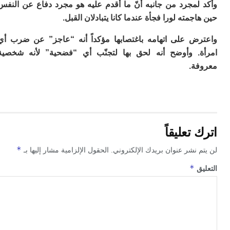
لمجرد من جانبه أنّ ما أقدم عليه هو مجرد دفاع عن النفس
م
جمته لورا فجأة عندما كانا يتبادلان القبل.
س
إس
ض على اتهامه باغتصابها مؤكداً أنه “عاجز” عن ضرب أي
با
تن
. وأوضح أنه لحق بها لتجنّب أي “فضحية” لأنه شخصية
ال
ة.
م
أ
ال
إ
س
وم
تعليقاً
إ
ج
*
 نشر عنوان بريدك الإلكتروني.
الحقول الإلزامية مشار إليها بـ
ل
ال
*
ق
ت
م
ح
ا
ا
ل