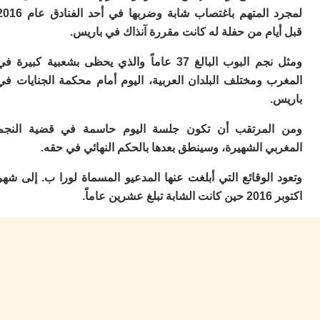
ا
لمجرد المتهم باغتصاب شابة وضربها في أحد الفنادق عام 2016
ي
ب
ام من حفلة له كانت مقررة آنذاك في باريس.
ته
إ
ومثل نجم البوب البالغ 37 عاماً والذي يحظى بشعبية كبيرة في
ر
ب ومختلف البلدان العربية، اليوم أمام محكمة الجنايات في
ك
دي
.
ب
ع
لمرتقب أن تكون جلسة اليوم حاسمة في قضية النجم
ا
ي الشهيرة، وسينطق بعدها بالحكم النهائي في حقه.
ت
ي
الوقائع التي أبلغت عنها المدعيو المسماة لورا ب. إلى شهر
أ
عاماً.
تن
لت
ح
ا
ع
ا
ال
با
ن