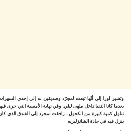
ا
ز
ا
أ
ا
ص
ا
ف
ال
ا
ب
و
ل
ا
ي
ب
ح
لورا إلى أنّها تبعت لمجرّد وصديقين له إلى إحدى السهرات
ت
كانا التقيا داخل ملهى ليلي. وفي نهاية الأمسية التي جرى فيها
م
7
كمية كبيرة من الكحول ، رافقت لمجرد إلى الفندق الذي كان
م
يه في جادة الشانزليزيه
و
ر