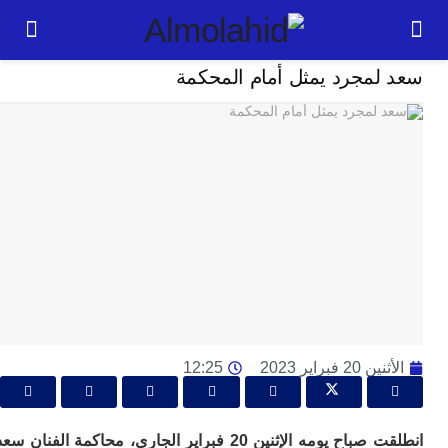
ثقافة وفنون
لمجرد يمثل أمام المحكمة
24
ساعة
ت
ا
وت
و
ج
ال
با
م
لت
2 فبراير 2023
12:25
ا
ا
جل
انطلقت صباح يومه الإثنين 20 فبراير الجاري، محاكمة الفنان سعد