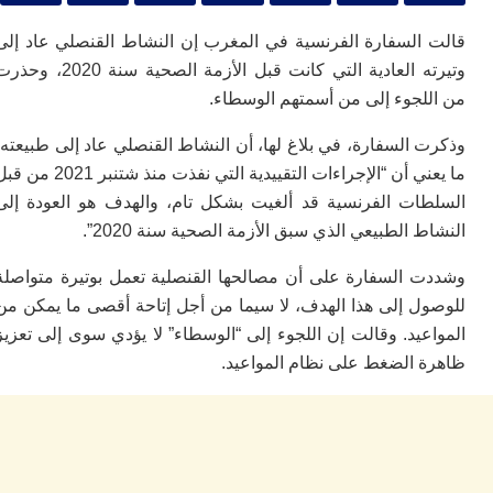
ا
ي
السفارة الفرنسية في المغرب إن النشاط القنصلي عاد إلى
ب
ته
وتيرته العادية التي كانت قبل الأزمة الصحية سنة 2020، وحذرت
إ
لجوء إلى من أسمتهم الوسطاء.
ر
ك
السفارة، في بلاغ لها، أن النشاط القنصلي عاد إلى طبيعته؛
دي
ب
ما يعني أن “الإجراءات التقييدية التي نفذت منذ شتنبر 2021 من قبل
ع
ات الفرنسية قد ألغيت بشكل تام، والهدف هو العودة إلى
ا
 الطبيعي الذي سبق الأزمة الصحية سنة 2020”.
ت
ي
 السفارة على أن مصالحها القنصلية تعمل بوتيرة متواصلة
أ
ل إلى هذا الهدف، لا سيما من أجل إتاحة أقصى ما يمكن من
تن
لت
يد. وقالت إن اللجوء إلى “الوسطاء” لا يؤدي سوى إلى تعزيز
ح
 الضغط على نظام المواعيد.
ا
ع
ا
ال
با
ن