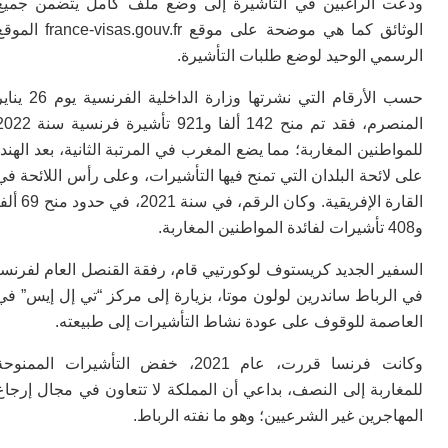
الراغبين في التأشيرة إلى وضع ملف كامل يتضمن جميع
م
الوثائق كما هي موضحة على موقع france-visas.gouv.fr الموقع
س
ي الوحيد لوضع طلبات التأشيرة.
إس
با
حسب الأرقام التي نشرتها وزارة الداخلية الفرنسية يوم 26 يناير
تن
ال
المنصرم، فقد تم منح 142 ألفا و921 تأشيرة فرنسية سنة 2022
م
نين المغاربة؛ مما يضع المغرب في المرتبة الثانية، بعد الهند،
أ
ال
ئحة البلدان التي تمنح فيها التأشيرات، وعلى رأس اللائحة في
إ
القارة الإفريقية. وكان الرقم، في سنة 2021، في حدود منح 69 ألفا
س
وم
إ
 الجديد كريستوف لوكورتيي قام، رفقة القنصل العام لفرنسا
ج
باط ساندرين لولون موتا، بزيارة إلى مركز “تي إل إيس” في
ل
ال
مة للوقوف على عودة نشاط التأشيرات إلى طبيعته.
ت
م
وكانت فرنسا قررت، عام 2021، خفض التأشيرات الممنوحة
ح
بة إلى النصف، بداعي أن المملكة لا تتعاون في مجال إرجاع
ا
ا
رين غير الشرعيين؛ وهو ما نفته الرباط.
ل