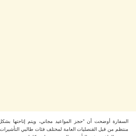
ا
ز
ا
أ
ا
ص
ا
ف
ال
ا
ب
و
ل
ا
ي
ب
ح
ت
م
7
رة أوضحت أن “حجز المواعيد مجاني، ويتم إتاحتها بشكل
م
و
 من قبل القنصليات العامة لمختلف فئات طالبي التأشيرات.
ر