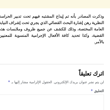
ت
ا
ا
ب
 المصادر بأنه تم إيداع المشتبه فيهم تحت تدبير الحراسة
ق
ية رهن إشارة البحث القضائي الذي يجري تحت إشراف النيابة
ه
ة المختصة، وذلك للكشف عن جميع ظروف وملابسات هذه
م
ة، وكذا تحديد كافة الأفعال الإجرامية المنسوبة للمعنيين
و
ي
م
م
ا
و
م
ر
تعليقاً
ا
ن
*
 نشر عنوان بريدك الإلكتروني.
الحقول الإلزامية مشار إليها بـ
ال
ب
*
ق
ب
ي
با
ج