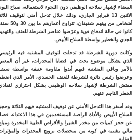
ا
ء لإشهار سلاحه الوظيفي دون اللجوء لاستعماله، صباح اليوم
و
ف
الاثنين 13 فبراير الجاري، وذلك خلال تدخل أمني لتوقيف ثلاثة
د
أشخاص من بينهم شقيقان، تتراوح أعمارهم ما بين 30 و50 سنة،
أ
إف
في حالة اندفاع قوية وعرّضوا عناصر الشرطة للعنف والتهديد
والخطير بواسطة السلاح الأبيض.
را
إي
ت
 دورية للشرطة قد تدخلت لتوقيف المشتبه فيه الرئيسي
ح
يشكل موضوع بحث في قضايا المخدرات، غير أن المعني
ف
ر وباقي المشتبه فيهم أبدوا مقاومة عنيفة بواسطة سيف
ا
ا رئيس دائرة للشرطة للعنف الجسدي، الأمر الذي اضطر
خ
الشرطة لإشهار سلاحه الوظيفي بشكل احترازي لتفادي
ج
الناجم عنهم.
و
ر
ا
فر هذا التدخل الأمني عن توقيف المشتبه فيهم الثلاثة وحجز
ا
 الأبيض والأداة الراضة المستخدمين في هذا الاعتداء، فضلا
ن
ز كميات من مخدر الشيرا والأقراص الطبية المخدرة ومبلغ
أ
يشتبه في كونه من متحصلات ترويج المخدرات والمؤثرات
ي
ص
ة.