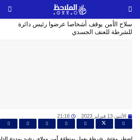
حوادث
 الأمن يوقف أشخاصا عرضوا رئيس دائرة
24
طة للعنف الجسدي
ساعة
بل
ت
ته
ل
م
ا
بع
ا
1 فبراير 2023
21:16
ا
ي
ط
ا
مفتش شرطة يعمل بمنطقة أمن مولاي رشيد بمدينة الدار