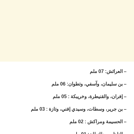
ت
ا
ا
ب
ق
ه
م
و
ي
م
م
ا
: 07 ملم
و
م
ر
ليمان، وآسفي، وتطوان: 06 ملم
ا
ن
، والقنيطرة، وخريبكة : 05 ملم
ال
رير، وسطات، وسيدي إفني، وتازة : 03 ملم
ب
ب
ي
مة ومراكش : 02 ملم
با
ج