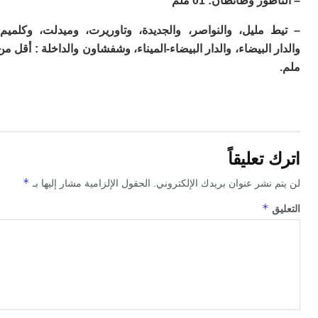
ور وطانطان: 01 ملم
لع
س
 مليل، والنواصر، والجديدة، وتاوريرت، وميدلت، وكلميم،
ال
 البيضاء، والدار البيضاء-الميناء، وشفشاون والداخلة : أقل من
ع
ت
ال
إس
ت
ب
م
0
تعليقاً
م
ا
*
 نشر عنوان بريدك الإلكتروني.
الحقول الإلزامية مشار إليها بـ
وا
و
*
ق
ع
ا
ال
م
ق
ال
7