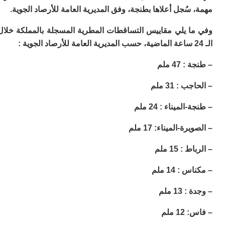
ا
سُجل أعلاها بطنجة، وفق المديرية العامة للأرصاد الجوية.
و
ف
ا يلي مقاييس التساقطات المطرية المسجلة بالمملكة خلال
د
أ
إف
را
47 ملم
إي
ت
: 31 ملم
ح
ف
لميناء : 24 ملم
ا
ة-الميناء: 17 ملم
خ
ج
: 15 ملم
و
ر
ا
: 14 ملم
ا
13 ملم
ن
أ
 ملم
ي
ص