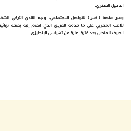
ا
ل القطري.
ي
ب
منصة (إكس) للتواصل الاجتماعي، وجه النادي التركي الشكر
ت
إ
 المغربي على ما قدمه للفريق الذي انضم إليه بصفة نهائية
ر
 الماضي بعد فترة إعارة من تشيلسي الإنجليزي.
ك
د
ب
ع
ا
ت
ي
أ
ت
ل
ح
ا
ع
ا
ا
ب
ن