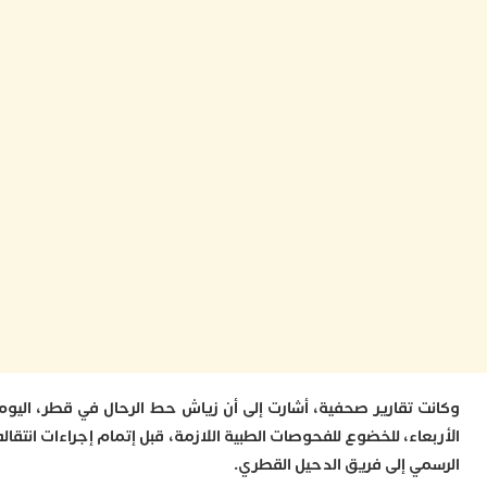
ا
ز
ا
أ
ا
ص
ا
ف
ا
ا
ب
و
ل
ا
ي
ب
ح
ت
م
 تقارير صحفية، أشارت إلى أن زياش حط الرحال في قطر، اليوم
7
اء، للخضوع للفحوصات الطبية اللازمة، قبل إتمام إجراءات انتقاله
م
و
ي إلى فريق الدحيل القطري.
ر