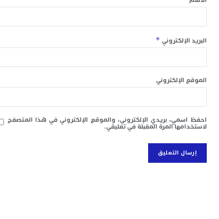
ا
ب
ي
ع
*
 الإلكتروني
ا
إ
ط
و
م
 الإلكتروني
ا
ب
ا
سمي، بريدي الإلكتروني، والموقع الإلكتروني في هذا المتصفح
ت
امها المرة المقبلة في تعليقي.
ع
ا
“
و
د
ل
ا
ض
أ