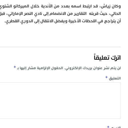
م
زياش، قد ارتبط اسمه بعدد من الأندية خلال الميركاتو الشتوي
س
، حيث قربته التقارير من الانضمام إلى نادي النصر الإماراتي، قبل
إ
اجع في اللحظات الأخيرة ويفضل الانتقال إلى الدوري القطري.
ب
ت
ا
م
أ
ا
إ
تعليقاً
س
و
*
 نشر عنوان بريدك الإلكتروني.
الحقول الإلزامية مشار إليها بـ
إ
*
ق
ج
ل
ا
ت
م
ح
ا
ا
ل
*