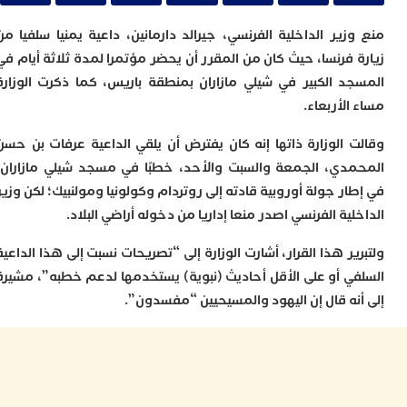
ا
ي
زير الداخلية الفرنسي، جيرالد دارمانين، داعية يمنيا سلفيا من
ب
ت
 فرنسا، حيث كان من المقرر أن يحضر مؤتمرا لمدة ثلاثة أيام في
إ
د الكبير في شيلي مازاران بمنطقة باريس، كما ذكرت الوزارة
ر
لأربعاء.
ك
د
ب
 الوزارة ذاتها إنه كان يفترض أن يلقي الداعية عرفات بن حسن
ع
دي، الجمعة والسبت والأحد، خطبًا في مسجد شيلي مازاران،
ا
ر جولة أوروبية قادته إلى روتردام وكولونيا ومولنبيك؛ لكن وزير
ت
ية الفرنسي اصدر منعا إداريا من دخوله أراضي البلاد.
ي
أ
ر هذا القرار، أشارت الوزارة إلى “تصريحات نسبت إلى هذا الداعية
ت
ل
ي أو على الأقل أحاديث (نبوية) يستخدمها لدعم خطبه”، مشيرة
ح
نه قال إن اليهود والمسيحيين “مفسدون”.
ا
ع
ا
ا
ب
ن