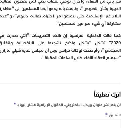
تي من النساء، وأخرى توصي بعقاب بدني لمن يعصون التعاليم
م
ية بشأن اللصوص”، وتابعت بأنه يدعو أيضا المسلمين إلى “مغادرة
س
د غير الإسلامية حتى يتمكنوا من احترام تعاليم دينهم”، و”عدم
إ
ب
ة أي شيء مع غير المسلمين”.
ت
ا
الت الداخلية الفرنسية إن هذه التصريحات “التي صدرت في
م
2020” تشكل “بشكل واضح تشجيعا على الانفصالية وانغلاق
أ
ا
مع”، وأوضحت لوكالة فرانس برس أن مجلس بلدية شيلي مازاران
إ
 انعقاد اللقاء خلال الساعات المقبلة”.
س
و
إ
ج
ل
ا
تعليقاً
ت
م
*
 نشر عنوان بريدك الإلكتروني.
الحقول الإلزامية مشار إليها بـ
ح
ا
*
ق
ا
ل