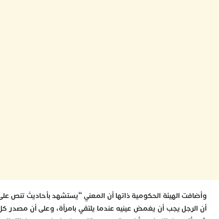
ا
ز
ا
أ
ا
ص
ا
ف
ا
ا
ب
و
ل
ا
ي
ب
ح
ت
م
7
ت الهيئة الحكومية ذاتها أن المعني “يستشهد بأحاديث تنص على
م
و
رجل يجب أن يغمض عينيه عندما يلتقي بامرأة، وعلى أن مصدر كل
ر