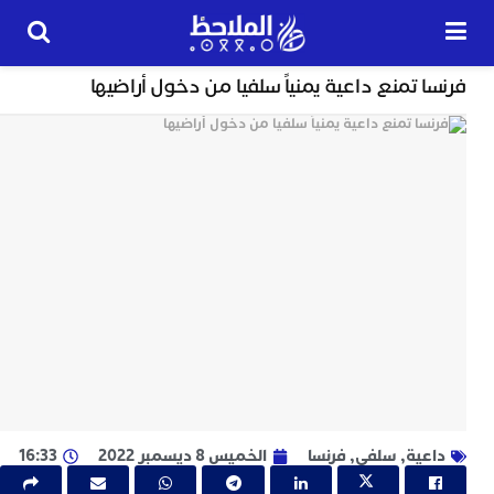
خارج الحدود
 تمنع داعية يمنياً سلفيا من دخول أراضيها
24
ساعة
ت
ا
و
و
ج
ا
ب
م
ل
ا
ا
عية
,
سلفي
,
فرنسا
الخميس 8 ديسمبر 2022
16:33
ج